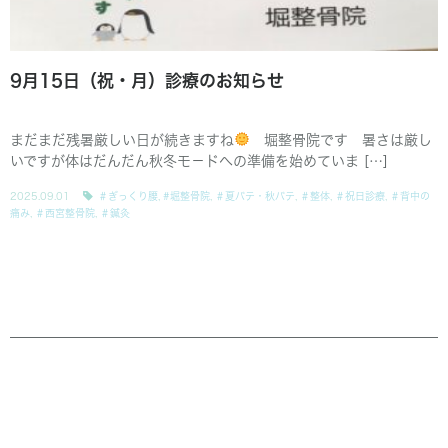
9月15日（祝・月）診療のお知らせ
まだまだ残暑厳しい日が続きますね
堀整骨院です 暑さは厳し
いですが体はだんだん秋冬モ－ドへの準備を始めていま […]
2025.09.01
＃ぎっくり腰
,
#堀整骨院
,
＃夏バテ・秋バテ
,
＃整体
,
＃祝日診療
,
＃背中の
痛み
,
＃西宮整骨院
,
＃鍼灸