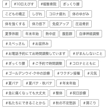
#
#10日えびす
#堀整骨院
ぎっくり腰
こどもの矯正
しびれ
コロナ疲れ
体のゆがみ
体を強くする
体力低下
免疫アップ
圧迫骨折
夏季休暇
年末年始
熱中症
腹筋群
自律神経調整
＃えべっさん
＃お盆休み
＃お電話予約にてお時間調整しています
＃がまんしないこと
＃ぎっくり腰
＃ご予約で時間調整
＃コロナとともに
＃ゴールデンウイ-ク中の診療
＃ワクチン接種
＃元気
＃夏バテ
＃夏バテ・秋バテ
＃年末年始
＃急に痛くなっても大丈夫
＃整体
＃祝日診療
＃私たちにできることから
＃秋の不定愁訴
＃肩こり