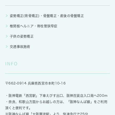
姿勢矯正(背骨矯正)・骨盤矯正・産後の骨盤矯正
椎間板ヘルニア・脊柱管狭窄症
子供の姿勢矯正
交通事故施術
INFO
〒662-0914 兵庫県西宮市本町10-16
・阪神電鉄「西宮駅」下車えびす出口、阪神百貨店入口南へ200ｍ
・奈良、和歌山方面からお越しの方は、「阪神なんば線」をご利用
頂くと便利です。
※阪神なんば線「大阪難波駅」より、快速急行で25分