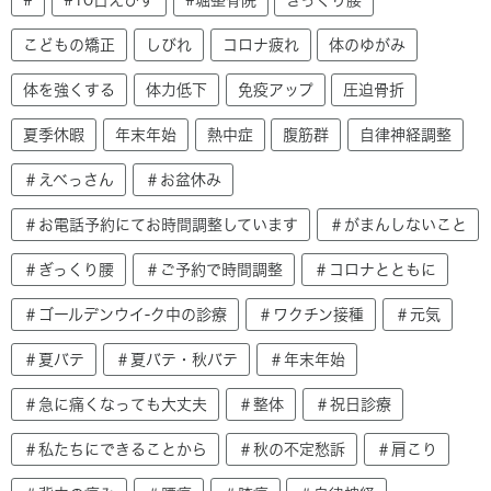
こどもの矯正
しびれ
コロナ疲れ
体のゆがみ
体を強くする
体力低下
免疫アップ
圧迫骨折
夏季休暇
年末年始
熱中症
腹筋群
自律神経調整
＃えべっさん
＃お盆休み
＃お電話予約にてお時間調整しています
＃がまんしないこと
＃ぎっくり腰
＃ご予約で時間調整
＃コロナとともに
＃ゴールデンウイ-ク中の診療
＃ワクチン接種
＃元気
＃夏バテ
＃夏バテ・秋バテ
＃年末年始
＃急に痛くなっても大丈夫
＃整体
＃祝日診療
＃私たちにできることから
＃秋の不定愁訴
＃肩こり