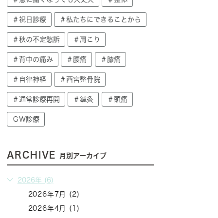
＃祝日診療
＃私たちにできることから
＃秋の不定愁訴
＃肩こり
＃背中の痛み
＃腰痛
＃膝痛
＃自律神経
＃西宮整骨院
＃通常診療再開
＃鍼灸
＃頭痛
ＧＷ診療
ARCHIVE
月別アーカイブ
2026年 (6)
2026年7月 (2)
2026年4月 (1)