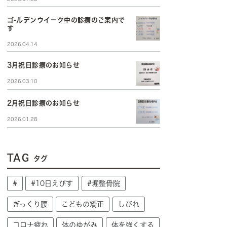
ゴ-ルデンウイ－ク中の診療のご案内で
す
2026.04.14
3月祝日診療のお知らせ
2026.03.10
2月祝日診療のお知らせ
2026.01.28
TAG
タグ
#
#10日えびす
#堀整骨院
ぎっくり腰
こどもの矯正
しびれ
コロナ疲れ
体のゆがみ
体を強くする