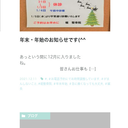
年末・年始のお知らせです(^^
あっという間に12月に入りました
ね。
皆さんお仕事も […]
2021.12.11
#
,
＃お電話予約にてお時間調整しています
,
＃がま
んしないこと
,
#堀整骨院
,
＃年末年始
,
＃急に痛くなっても大丈夫
,
＃鍼
灸
ブログ