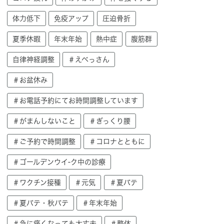
体力低下
免疫アップ
圧迫骨折
夏季休暇
年末年始
熱中症
腹筋群
自律神経調整
＃えべっさん
＃お盆休み
＃お電話予約にてお時間調整しています
＃がまんしないこと
＃ぎっくり腰
＃ご予約で時間調整
＃コロナとともに
＃ゴールデンウイ-ク中の診療
＃ワクチン接種
＃元気
＃夏バテ
＃夏バテ・秋バテ
＃年末年始
＃急に痛くなっても大丈夫
＃整体