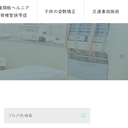
椎間板ヘルニア
子供の姿勢矯正
交通事故施術
脊椎管狭窄症