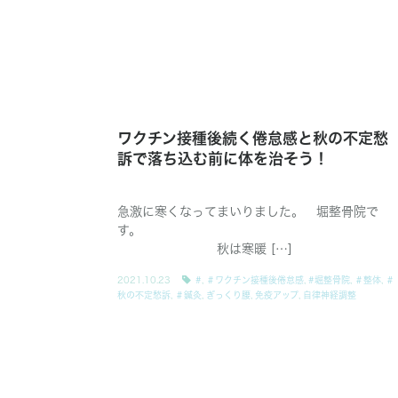
ワクチン接種後続く倦怠感と秋の不定愁
訴で落ち込む前に体を治そう！
急激に寒くなってまいりました。 堀整骨院で
す。
秋は寒暖 […]
2021.10.23
#
,
＃ワクチン接種後倦怠感
,
#堀整骨院
,
＃整体
,
＃
秋の不定愁訴
,
＃鍼灸
,
ぎっくり腰
,
免疫アップ
,
自律神経調整