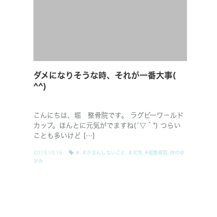
ダメになりそうな時、それが一番大事(
^^)
こんにちは、堀 整骨院です。 ラグビーワ－ルド
カップ。ほんとに元気がでますね(´▽｀*) つらい
ことも多いけど […]
2019.10.15
#
,
＃がまんしないこと
,
＃元気
,
#堀整骨院
,
体のゆ
がみ