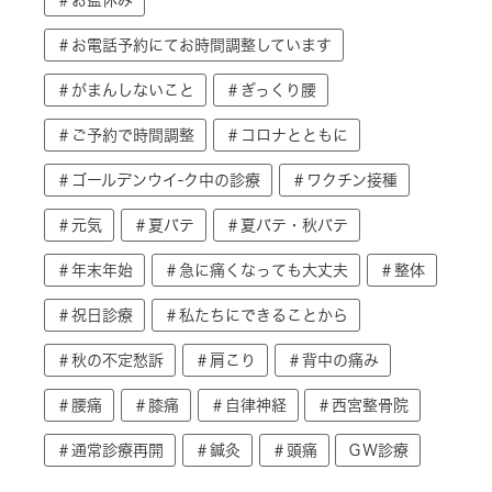
＃お電話予約にてお時間調整しています
＃がまんしないこと
＃ぎっくり腰
＃ご予約で時間調整
＃コロナとともに
＃ゴールデンウイ-ク中の診療
＃ワクチン接種
＃元気
＃夏バテ
＃夏バテ・秋バテ
＃年末年始
＃急に痛くなっても大丈夫
＃整体
＃祝日診療
＃私たちにできることから
＃秋の不定愁訴
＃肩こり
＃背中の痛み
＃腰痛
＃膝痛
＃自律神経
＃西宮整骨院
＃通常診療再開
＃鍼灸
＃頭痛
ＧＷ診療