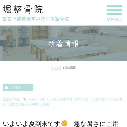
新着情報
HOME
新着情報
ブログ
2026.07.03
＃ぎっくり腰
,
＃しびれ
,
#堀整骨院
,
＃整体
,
#矯正
,
＃肩の凝り
,
＃背中の痛
み
,
＃西宮整骨院
,
＃足の痺れ
,
＃頭痛
いよいよ夏到来です
急な暑さにご用