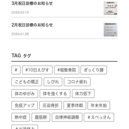
3月祝日診療のお知らせ
2026.03.10
2月祝日診療のお知らせ
2026.01.28
TAG
タグ
#
#10日えびす
#堀整骨院
ぎっくり腰
こどもの矯正
しびれ
コロナ疲れ
体のゆがみ
体を強くする
体力低下
免疫アップ
圧迫骨折
夏季休暇
年末年始
熱中症
腹筋群
自律神経調整
＃えべっさん
＃お盆休み