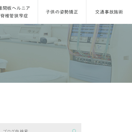
椎間板ヘルニア
子供の姿勢矯正
交通事故施術
脊椎管狭窄症