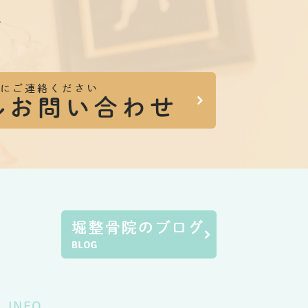
。
INFO