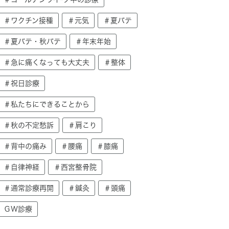
＃ワクチン接種
＃元気
＃夏バテ
＃夏バテ・秋バテ
＃年末年始
＃急に痛くなっても大丈夫
＃整体
＃祝日診療
＃私たちにできることから
＃秋の不定愁訴
＃肩こり
＃背中の痛み
＃腰痛
＃膝痛
＃自律神経
＃西宮整骨院
＃通常診療再開
＃鍼灸
＃頭痛
ＧＷ診療