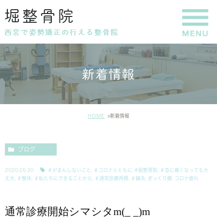
新着情報
HOME
新着情報
ブログ
2020.05.30
＃がまんしないこと
,
＃コロナとともに
,
#堀整骨院
,
＃急に痛くなっても大
丈夫
,
＃整体
,
＃私たちにできることから
,
＃通常診療再開
,
＃鍼灸
,
ぎっくり腰
,
コロナ疲れ
通常診療開始シマシタm(_ _)m