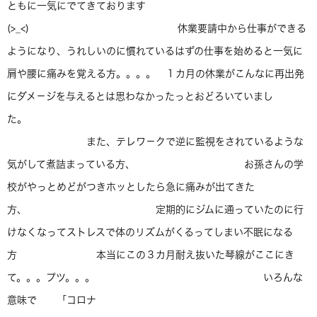
ともに一気にでてきております
(>_<) 休業要請中から仕事ができる
ようになり、うれしいのに慣れているはずの仕事を始めると一気に
肩や腰に痛みを覚える方。。。。 １カ月の休業がこんなに再出発
にダメ－ジを与えるとは思わなかったっとおどろいていまし
た。
また、テレワ－クで逆に監視をされているような
気がして煮詰まっている方、 お孫さんの学
校がやっとめどがつきホッとしたら急に痛みが出てきた
方、 定期的にジムに通っていたのに行
けなくなってストレスで体のリズムがくるってしまい不眠になる
方 本当にこの３カ月耐え抜いた琴線がここにき
て。。。プツ。。。 いろんな
意味で 「コロナ