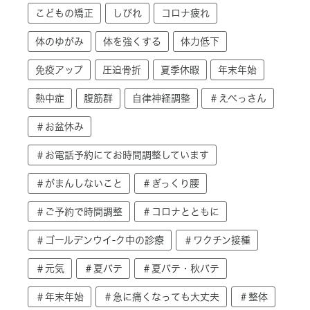
こどもの矯正
しびれ
コロナ疲れ
体のゆがみ
体を強くする
体力低下
免疫アップ
圧迫骨折
夏季休暇
年末年始
熱中症
腹筋群
自律神経調整
＃えべっさん
＃お盆休み
＃お電話予約にてお時間調整しています
＃がまんしないこと
＃ぎっくり腰
＃ご予約で時間調整
＃コロナとともに
＃ゴールデンウイ-ク中の診療
＃ワクチン接種
＃元気
＃夏バテ
＃夏バテ・秋バテ
＃年末年始
＃急に痛くなっても大丈夫
＃整体