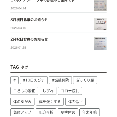
ゴ-ルデンウイ－ク中の診療のご案内です
2026.04.14
3月祝日診療のお知らせ
2026.03.10
2月祝日診療のお知らせ
2026.01.28
TAG
タグ
#
#10日えびす
#堀整骨院
ぎっくり腰
こどもの矯正
しびれ
コロナ疲れ
体のゆがみ
体を強くする
体力低下
免疫アップ
圧迫骨折
夏季休暇
年末年始