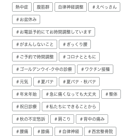
熱中症
腹筋群
自律神経調整
＃えべっさん
＃お盆休み
＃お電話予約にてお時間調整しています
＃がまんしないこと
＃ぎっくり腰
＃ご予約で時間調整
＃コロナとともに
＃ゴールデンウイ-ク中の診療
＃ワクチン接種
＃元気
＃夏バテ
＃夏バテ・秋バテ
＃年末年始
＃急に痛くなっても大丈夫
＃整体
＃祝日診療
＃私たちにできることから
＃秋の不定愁訴
＃肩こり
＃背中の痛み
＃腰痛
＃膝痛
＃自律神経
＃西宮整骨院