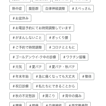
熱中症
腹筋群
自律神経調整
＃えべっさん
＃お盆休み
＃お電話予約にてお時間調整しています
＃がまんしないこと
＃ぎっくり腰
＃ご予約で時間調整
＃コロナとともに
＃ゴールデンウイ-ク中の診療
＃ワクチン接種
＃元気
＃夏バテ
＃夏バテ・秋バテ
＃年末年始
＃急に痛くなっても大丈夫
＃整体
＃祝日診療
＃私たちにできることから
＃秋の不定愁訴
＃肩こり
＃背中の痛み
＃腰痛
＃膝痛
＃自律神経
＃西宮整骨院