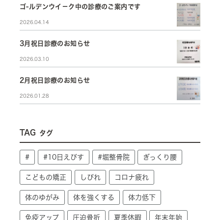
ゴ-ルデンウイ－ク中の診療のご案内です
2026.04.14
3月祝日診療のお知らせ
2026.03.10
2月祝日診療のお知らせ
2026.01.28
TAG
タグ
#
#10日えびす
#堀整骨院
ぎっくり腰
こどもの矯正
しびれ
コロナ疲れ
体のゆがみ
体を強くする
体力低下
免疫アップ
圧迫骨折
夏季休暇
年末年始