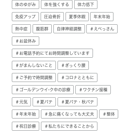
体のゆがみ
体を強くする
体力低下
免疫アップ
圧迫骨折
夏季休暇
年末年始
熱中症
腹筋群
自律神経調整
＃えべっさん
＃お盆休み
＃お電話予約にてお時間調整しています
＃がまんしないこと
＃ぎっくり腰
＃ご予約で時間調整
＃コロナとともに
＃ゴールデンウイ-ク中の診療
＃ワクチン接種
＃元気
＃夏バテ
＃夏バテ・秋バテ
＃年末年始
＃急に痛くなっても大丈夫
＃整体
＃祝日診療
＃私たちにできることから