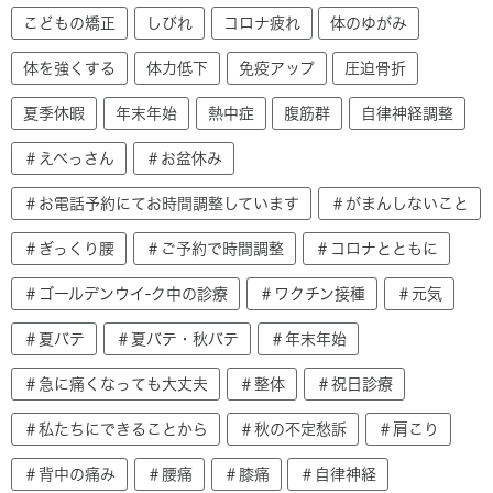
こどもの矯正
しびれ
コロナ疲れ
体のゆがみ
体を強くする
体力低下
免疫アップ
圧迫骨折
夏季休暇
年末年始
熱中症
腹筋群
自律神経調整
＃えべっさん
＃お盆休み
＃お電話予約にてお時間調整しています
＃がまんしないこと
＃ぎっくり腰
＃ご予約で時間調整
＃コロナとともに
＃ゴールデンウイ-ク中の診療
＃ワクチン接種
＃元気
＃夏バテ
＃夏バテ・秋バテ
＃年末年始
＃急に痛くなっても大丈夫
＃整体
＃祝日診療
＃私たちにできることから
＃秋の不定愁訴
＃肩こり
＃背中の痛み
＃腰痛
＃膝痛
＃自律神経