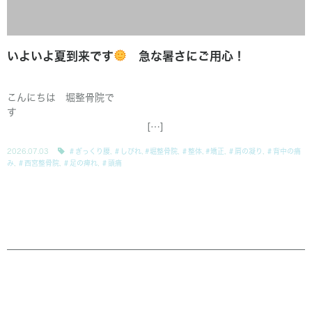
いよいよ夏到来です
急な暑さにご用心！
こんにちは 堀整骨院で
す
[…]
2026.07.03
＃ぎっくり腰
,
＃しびれ
,
#堀整骨院
,
＃整体
,
#矯正
,
＃肩の凝り
,
＃背中の痛
み
,
＃西宮整骨院
,
＃足の痺れ
,
＃頭痛