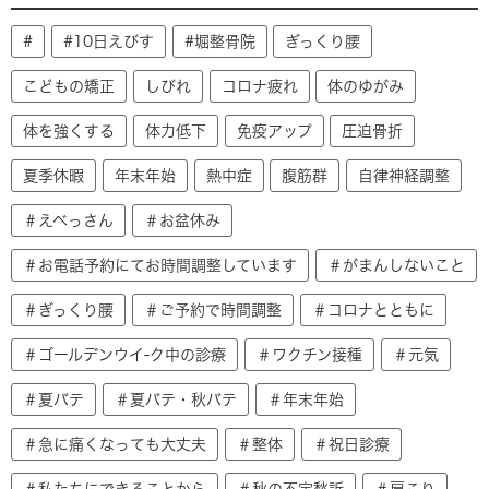
#
#10日えびす
#堀整骨院
ぎっくり腰
こどもの矯正
しびれ
コロナ疲れ
体のゆがみ
体を強くする
体力低下
免疫アップ
圧迫骨折
夏季休暇
年末年始
熱中症
腹筋群
自律神経調整
＃えべっさん
＃お盆休み
＃お電話予約にてお時間調整しています
＃がまんしないこと
＃ぎっくり腰
＃ご予約で時間調整
＃コロナとともに
＃ゴールデンウイ-ク中の診療
＃ワクチン接種
＃元気
＃夏バテ
＃夏バテ・秋バテ
＃年末年始
＃急に痛くなっても大丈夫
＃整体
＃祝日診療
＃私たちにできることから
＃秋の不定愁訴
＃肩こり