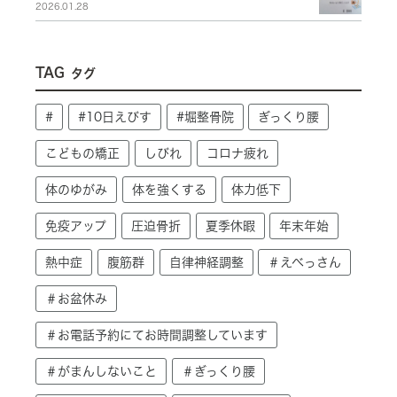
2026.01.28
TAG
タグ
#
#10日えびす
#堀整骨院
ぎっくり腰
こどもの矯正
しびれ
コロナ疲れ
体のゆがみ
体を強くする
体力低下
免疫アップ
圧迫骨折
夏季休暇
年末年始
熱中症
腹筋群
自律神経調整
＃えべっさん
＃お盆休み
＃お電話予約にてお時間調整しています
＃がまんしないこと
＃ぎっくり腰