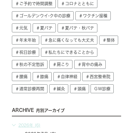
＃ご予約で時間調整
＃コロナとともに
＃ゴールデンウイ-ク中の診療
＃ワクチン接種
＃元気
＃夏バテ
＃夏バテ・秋バテ
＃年末年始
＃急に痛くなっても大丈夫
＃整体
＃祝日診療
＃私たちにできることから
＃秋の不定愁訴
＃肩こり
＃背中の痛み
＃腰痛
＃膝痛
＃自律神経
＃西宮整骨院
＃通常診療再開
＃鍼灸
＃頭痛
ＧＷ診療
ARCHIVE
月別アーカイブ
2026年 (6)