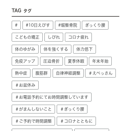
TAG
タグ
#
#10日えびす
#堀整骨院
ぎっくり腰
こどもの矯正
しびれ
コロナ疲れ
体のゆがみ
体を強くする
体力低下
免疫アップ
圧迫骨折
夏季休暇
年末年始
熱中症
腹筋群
自律神経調整
＃えべっさん
＃お盆休み
＃お電話予約にてお時間調整しています
＃がまんしないこと
＃ぎっくり腰
＃ご予約で時間調整
＃コロナとともに