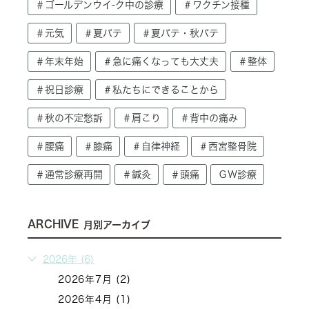
＃ゴールデンウイ-ク中の診療
＃ワクチン接種
＃元気
＃夏バテ
＃夏バテ・秋バテ
＃年末年始
＃急に痛くなっても大丈夫
＃整体
＃祝日診療
＃私たちにできることから
＃秋の不定愁訴
＃肩こり
＃背中の痛み
＃腰痛
＃膝痛
＃自律神経
＃西宮整骨院
＃通常診療再開
＃鍼灸
＃頭痛
ＧＷ診療
ARCHIVE
月別アーカイブ
2026年 (6)
2026年7月 (2)
2026年4月 (1)