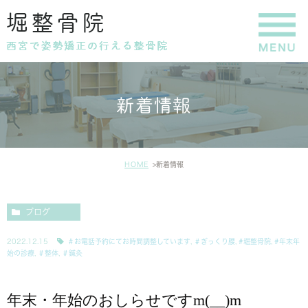
新着情報
HOME
新着情報
ブログ
2022.12.15
＃お電話予約にてお時間調整しています
,
＃ぎっくり腰
,
#堀整骨院
,
#年末年
始の診療
,
＃整体
,
＃鍼灸
年末・年始のおしらせですm(__)m