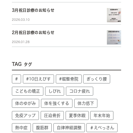
3月祝日診療のお知らせ
2026.03.10
2月祝日診療のお知らせ
2026.01.28
TAG
タグ
#
#10日えびす
#堀整骨院
ぎっくり腰
こどもの矯正
しびれ
コロナ疲れ
体のゆがみ
体を強くする
体力低下
免疫アップ
圧迫骨折
夏季休暇
年末年始
熱中症
腹筋群
自律神経調整
＃えべっさん