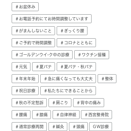
＃お盆休み
＃お電話予約にてお時間調整しています
＃がまんしないこと
＃ぎっくり腰
＃ご予約で時間調整
＃コロナとともに
＃ゴールデンウイ-ク中の診療
＃ワクチン接種
＃元気
＃夏バテ
＃夏バテ・秋バテ
＃年末年始
＃急に痛くなっても大丈夫
＃整体
＃祝日診療
＃私たちにできることから
＃秋の不定愁訴
＃肩こり
＃背中の痛み
＃腰痛
＃膝痛
＃自律神経
＃西宮整骨院
＃通常診療再開
＃鍼灸
＃頭痛
ＧＷ診療