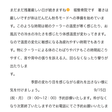
まだまだ残暑厳しい日が続きますね
堀整骨院です 暑さは
厳しいですが体はだんだん秋冬モ－ドへの準備を始めていま
す。このような時期は朝のク－ラ－の温度が寒く感じたり、お
風呂での冷水の冷たさを感じたり体感温度が変わってきます。
なので温度の変化に敏感になる為疲れやすい時期でもありま
す。特にク－ラ－による体のこわばりやバテもこの時期起こり
やすく、首や背中の張りを訴える人、回らなくなったり攣りが
出たりしま
す。
季節の変わり目を感じながら疲れを出さない様に
気を付けましょう。 9/15日
(祝・月）（9：00〜12：00）予約診療いたします。枠がなく
なり次第終了いたしますのでお電話にてご予約お願いいたしま