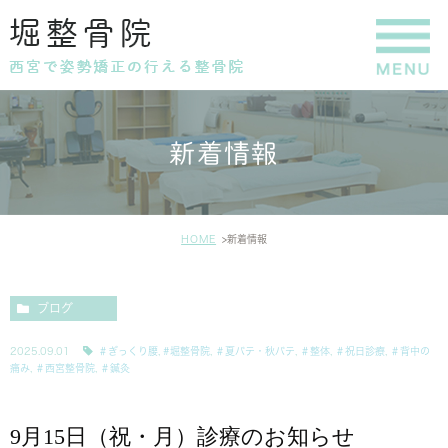
新着情報
HOME
新着情報
ブログ
2025.09.01
＃ぎっくり腰
,
#堀整骨院
,
＃夏バテ・秋バテ
,
＃整体
,
＃祝日診療
,
＃背中の
痛み
,
＃西宮整骨院
,
＃鍼灸
9月15日（祝・月）診療のお知らせ