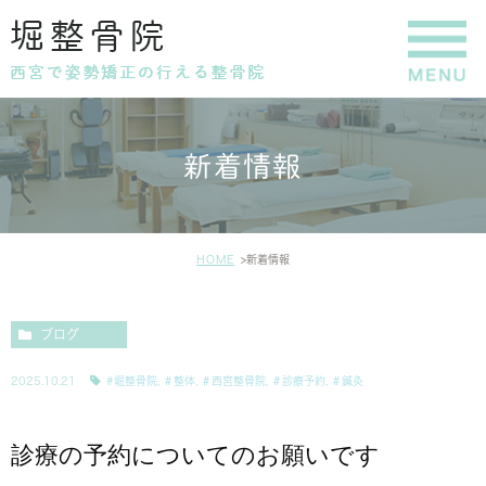
新着情報
HOME
新着情報
ブログ
2025.10.21
#堀整骨院
,
＃整体
,
＃西宮整骨院
,
＃診療予約
,
＃鍼灸
診療の予約についてのお願いです