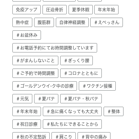
免疫アップ
圧迫骨折
夏季休暇
年末年始
熱中症
腹筋群
自律神経調整
＃えべっさん
＃お盆休み
＃お電話予約にてお時間調整しています
＃がまんしないこと
＃ぎっくり腰
＃ご予約で時間調整
＃コロナとともに
＃ゴールデンウイ-ク中の診療
＃ワクチン接種
＃元気
＃夏バテ
＃夏バテ・秋バテ
＃年末年始
＃急に痛くなっても大丈夫
＃整体
＃祝日診療
＃私たちにできることから
＃秋の不定愁訴
＃肩こり
＃背中の痛み