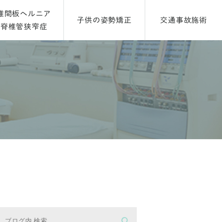
椎間板ヘルニア
子供の姿勢矯正
交通事故施術
脊椎管狭窄症