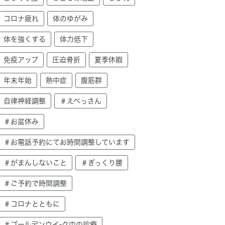
コロナ疲れ
体のゆがみ
体を強くする
体力低下
免疫アップ
圧迫骨折
夏季休暇
年末年始
熱中症
腹筋群
自律神経調整
＃えべっさん
＃お盆休み
＃お電話予約にてお時間調整しています
＃がまんしないこと
＃ぎっくり腰
＃ご予約で時間調整
＃コロナとともに
＃ゴールデンウイ-ク中の診療