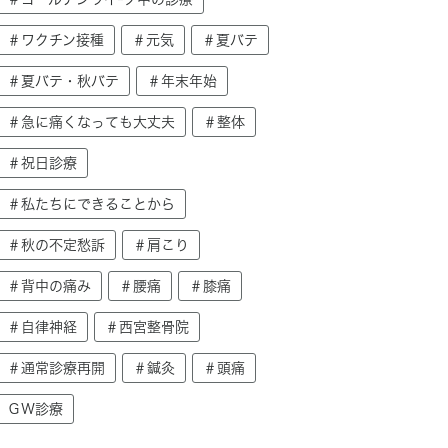
＃ワクチン接種
＃元気
＃夏バテ
＃夏バテ・秋バテ
＃年末年始
＃急に痛くなっても大丈夫
＃整体
＃祝日診療
＃私たちにできることから
＃秋の不定愁訴
＃肩こり
＃背中の痛み
＃腰痛
＃膝痛
＃自律神経
＃西宮整骨院
＃通常診療再開
＃鍼灸
＃頭痛
ＧＷ診療