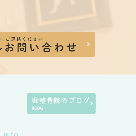
。
INFO