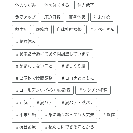
体のゆがみ
体を強くする
体力低下
免疫アップ
圧迫骨折
夏季休暇
年末年始
熱中症
腹筋群
自律神経調整
＃えべっさん
＃お盆休み
＃お電話予約にてお時間調整しています
＃がまんしないこと
＃ぎっくり腰
＃ご予約で時間調整
＃コロナとともに
＃ゴールデンウイ-ク中の診療
＃ワクチン接種
＃元気
＃夏バテ
＃夏バテ・秋バテ
＃年末年始
＃急に痛くなっても大丈夫
＃整体
＃祝日診療
＃私たちにできることから