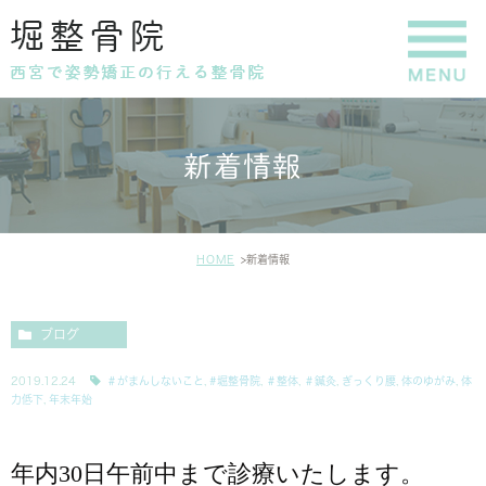
新着情報
HOME
新着情報
ブログ
2019.12.24
＃がまんしないこと
,
#堀整骨院
,
＃整体
,
＃鍼灸
,
ぎっくり腰
,
体のゆがみ
,
体
力低下
,
年末年始
年内30日午前中まで診療いたします。