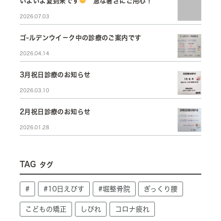
いよいよ夏到来です
急な暑さにご用心！
2026.07.03
ゴ-ルデンウイ－ク中の診療のご案内です
2026.04.14
3月祝日診療のお知らせ
2026.03.10
2月祝日診療のお知らせ
2026.01.28
TAG
タグ
#
#10日えびす
#堀整骨院
ぎっくり腰
こどもの矯正
しびれ
コロナ疲れ