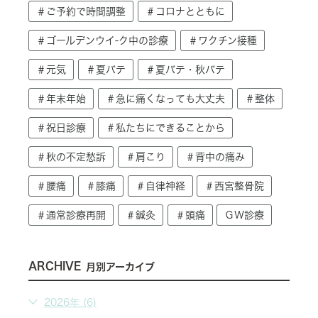
＃ご予約で時間調整
＃コロナとともに
＃ゴールデンウイ-ク中の診療
＃ワクチン接種
＃元気
＃夏バテ
＃夏バテ・秋バテ
＃年末年始
＃急に痛くなっても大丈夫
＃整体
＃祝日診療
＃私たちにできることから
＃秋の不定愁訴
＃肩こり
＃背中の痛み
＃腰痛
＃膝痛
＃自律神経
＃西宮整骨院
＃通常診療再開
＃鍼灸
＃頭痛
ＧＷ診療
ARCHIVE
月別アーカイブ
2026年 (6)