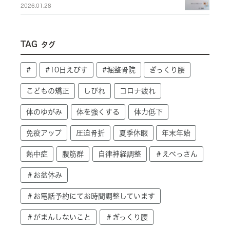
2026.01.28
TAG
タグ
#
#10日えびす
#堀整骨院
ぎっくり腰
こどもの矯正
しびれ
コロナ疲れ
体のゆがみ
体を強くする
体力低下
免疫アップ
圧迫骨折
夏季休暇
年末年始
熱中症
腹筋群
自律神経調整
＃えべっさん
＃お盆休み
＃お電話予約にてお時間調整しています
＃がまんしないこと
＃ぎっくり腰