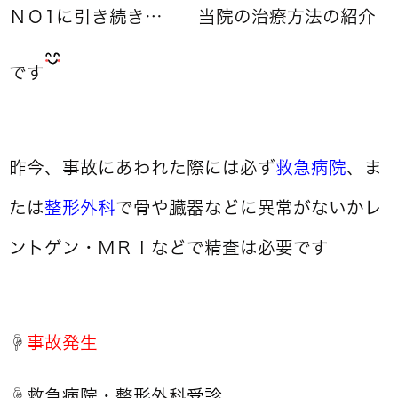
ＮＯ1に引き続き… 当院の治療方法の紹介
です
昨今、事故にあわれた際には必ず
救急病院
、ま
たは
整形外科
で骨や臓器などに異常がないかレ
ントゲン・ＭＲＩなどで精査は必要です
☟
事故発生
☟救急病院・整形外科
受診