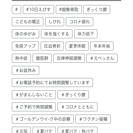
#
#10日えびす
#堀整骨院
ぎっくり腰
こどもの矯正
しびれ
コロナ疲れ
体のゆがみ
体を強くする
体力低下
免疫アップ
圧迫骨折
夏季休暇
年末年始
熱中症
腹筋群
自律神経調整
＃えべっさん
＃お盆休み
＃お電話予約にてお時間調整しています
＃がまんしないこと
＃ぎっくり腰
＃ご予約で時間調整
＃コロナとともに
＃ゴールデンウイ-ク中の診療
＃ワクチン接種
＃元気
＃夏バテ
＃夏バテ・秋バテ