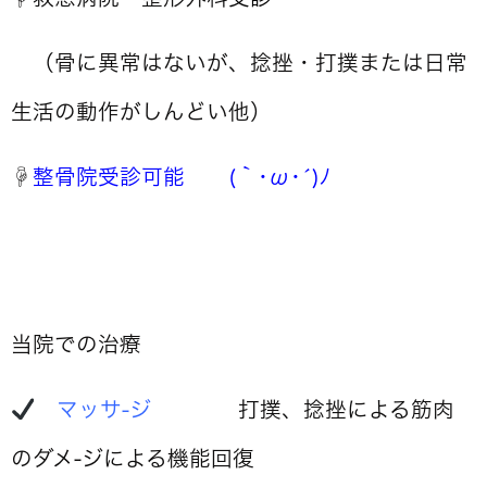
（骨に異常はないが、捻挫・打撲または日常
生活の動作がしんどい他）
☟
整骨院受診可能 (｀･ω･´)ﾉ
当院での治療
マッサ-ジ
打撲、捻挫による筋肉
のダメ-ジによる機能回復