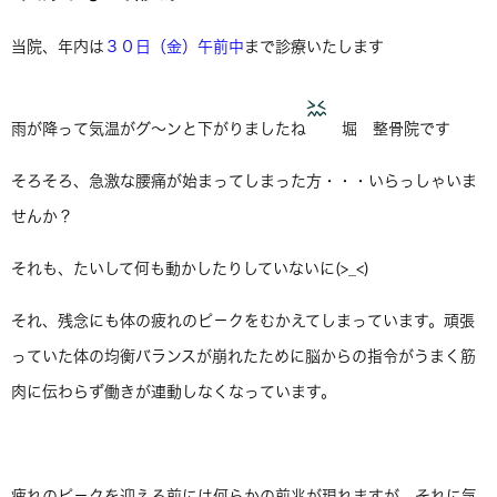
当院、年内は
３０日（金）午前中
まで診療いたします
雨が降って気温がグ～ンと下がりましたね
堀 整骨院です
そろそろ、急激な腰痛が始まってしまった方・・・いらっしゃいま
せんか？
それも、たいして何も動かしたりしていないに(>_<)
それ、残念にも体の疲れのピ－クをむかえてしまっています。頑張
っていた体の均衡バランスが崩れたために脳からの指令がうまく筋
肉に伝わらず働きが連動しなくなっています。
疲れのピ－クを迎える前には何らかの前兆が現れますが、それに気