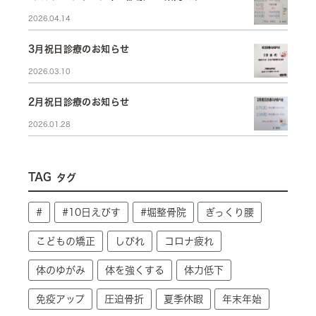
2026.04.14
3月祝日診療のお知らせ
2026.03.10
2月祝日診療のお知らせ
2026.01.28
TAG
タグ
#
#10日えびす
#堀整骨院
ぎっくり腰
こどもの矯正
しびれ
コロナ疲れ
体のゆがみ
体を強くする
体力低下
免疫アップ
圧迫骨折
夏季休暇
年末年始