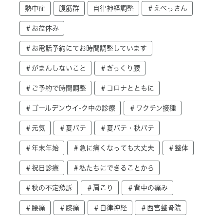
熱中症
腹筋群
自律神経調整
＃えべっさん
＃お盆休み
＃お電話予約にてお時間調整しています
＃がまんしないこと
＃ぎっくり腰
＃ご予約で時間調整
＃コロナとともに
＃ゴールデンウイ-ク中の診療
＃ワクチン接種
＃元気
＃夏バテ
＃夏バテ・秋バテ
＃年末年始
＃急に痛くなっても大丈夫
＃整体
＃祝日診療
＃私たちにできることから
＃秋の不定愁訴
＃肩こり
＃背中の痛み
＃腰痛
＃膝痛
＃自律神経
＃西宮整骨院