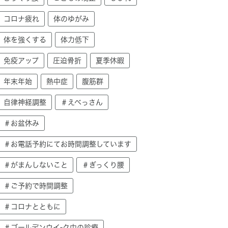
コロナ疲れ
体のゆがみ
体を強くする
体力低下
免疫アップ
圧迫骨折
夏季休暇
年末年始
熱中症
腹筋群
自律神経調整
＃えべっさん
＃お盆休み
＃お電話予約にてお時間調整しています
＃がまんしないこと
＃ぎっくり腰
＃ご予約で時間調整
＃コロナとともに
＃ゴールデンウイ-ク中の診療