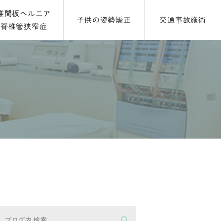
椎間板ヘルニア
子供の姿勢矯正
交通事故施術
脊椎管狭窄症