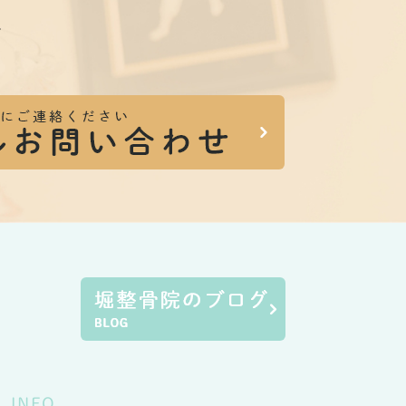
。
INFO