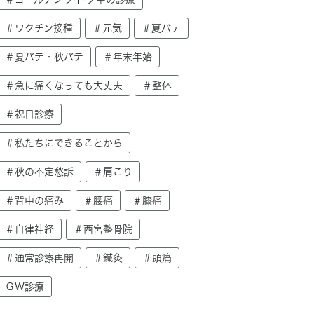
＃ワクチン接種
＃元気
＃夏バテ
＃夏バテ・秋バテ
＃年末年始
＃急に痛くなっても大丈夫
＃整体
＃祝日診療
＃私たちにできることから
＃秋の不定愁訴
＃肩こり
＃背中の痛み
＃腰痛
＃膝痛
＃自律神経
＃西宮整骨院
＃通常診療再開
＃鍼灸
＃頭痛
ＧＷ診療