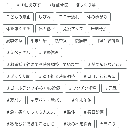
#
#10日えびす
#堀整骨院
ぎっくり腰
こどもの矯正
しびれ
コロナ疲れ
体のゆがみ
体を強くする
体力低下
免疫アップ
圧迫骨折
夏季休暇
年末年始
熱中症
腹筋群
自律神経調整
＃えべっさん
＃お盆休み
＃お電話予約にてお時間調整しています
＃がまんしないこと
＃ぎっくり腰
＃ご予約で時間調整
＃コロナとともに
＃ゴールデンウイ-ク中の診療
＃ワクチン接種
＃元気
＃夏バテ
＃夏バテ・秋バテ
＃年末年始
＃急に痛くなっても大丈夫
＃整体
＃祝日診療
＃私たちにできることから
＃秋の不定愁訴
＃肩こり