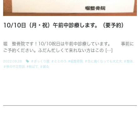
10/10日（月・祝）午前中診療します。（要予約）
堀 整骨院です！10/10祝日は午前中診療しています。 事前に
ご予約ください。ふだん忙しくて来れない方はこの […]
2022.09.28
＃ぎっくり腰
,
＃ととのう
,
#堀整骨院
,
＃急に痛くなっても大丈夫
,
＃整体
,
＃秋の不定愁訴
,
#秋ばて
,
＃鍼灸