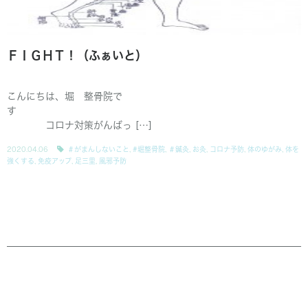
ＦＩＧＨＴ！（ふぁいと）
こんにちは、堀 整骨院で
す
コロナ対策がんばっ […]
2020.04.06
＃がまんしないこと
,
#堀整骨院
,
＃鍼灸
,
お灸
,
コロナ予防
,
体のゆがみ
,
体を
強くする
,
免疫アップ
,
足三里
,
風邪予防