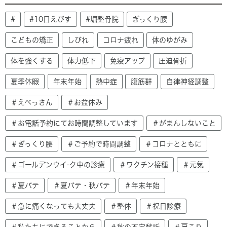
#
#10日えびす
#堀整骨院
ぎっくり腰
こどもの矯正
しびれ
コロナ疲れ
体のゆがみ
体を強くする
体力低下
免疫アップ
圧迫骨折
夏季休暇
年末年始
熱中症
腹筋群
自律神経調整
＃えべっさん
＃お盆休み
＃お電話予約にてお時間調整しています
＃がまんしないこと
＃ぎっくり腰
＃ご予約で時間調整
＃コロナとともに
＃ゴールデンウイ-ク中の診療
＃ワクチン接種
＃元気
＃夏バテ
＃夏バテ・秋バテ
＃年末年始
＃急に痛くなっても大丈夫
＃整体
＃祝日診療
＃私たちにできることから
＃秋の不定愁訴
＃肩こり