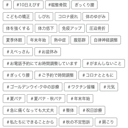
#
#10日えびす
#堀整骨院
ぎっくり腰
こどもの矯正
しびれ
コロナ疲れ
体のゆがみ
体を強くする
体力低下
免疫アップ
圧迫骨折
夏季休暇
年末年始
熱中症
腹筋群
自律神経調整
＃えべっさん
＃お盆休み
＃お電話予約にてお時間調整しています
＃がまんしないこと
＃ぎっくり腰
＃ご予約で時間調整
＃コロナとともに
＃ゴールデンウイ-ク中の診療
＃ワクチン接種
＃元気
＃夏バテ
＃夏バテ・秋バテ
＃年末年始
＃急に痛くなっても大丈夫
＃整体
＃祝日診療
＃私たちにできることから
＃秋の不定愁訴
＃肩こり