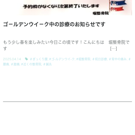
ゴ－ルデンウイ－ク中の診療のお知らせです
もう少し春を楽しみたい今日この頃です！こんにちは 堀整骨院で
す […]
2025.04.14
＃ぎっくり腰
,
#ゴ-ルデンウイ-ク
,
#堀整骨院
,
＃祝日診療
,
＃背中の痛み
,
＃
腰痛
,
＃膝痛
,
#近くの整骨院
,
＃鍼灸