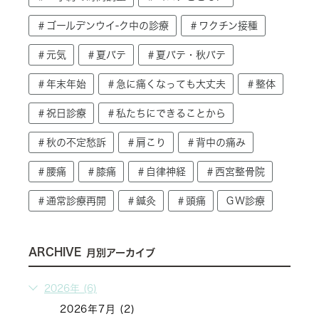
＃ゴールデンウイ-ク中の診療
＃ワクチン接種
＃元気
＃夏バテ
＃夏バテ・秋バテ
＃年末年始
＃急に痛くなっても大丈夫
＃整体
＃祝日診療
＃私たちにできることから
＃秋の不定愁訴
＃肩こり
＃背中の痛み
＃腰痛
＃膝痛
＃自律神経
＃西宮整骨院
＃通常診療再開
＃鍼灸
＃頭痛
ＧＷ診療
ARCHIVE
月別アーカイブ
2026年 (6)
2026年7月 (2)