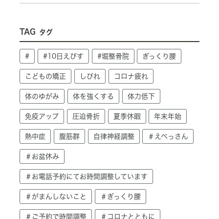
TAG
タグ
#
#10日えびす
#堀整骨院
ぎっくり腰
こどもの矯正
しびれ
コロナ疲れ
体のゆがみ
体を強くする
体力低下
免疫アップ
圧迫骨折
夏季休暇
年末年始
熱中症
腹筋群
自律神経調整
＃えべっさん
＃お盆休み
＃お電話予約にてお時間調整しています
＃がまんしないこと
＃ぎっくり腰
＃ご予約で時間調整
＃コロナとともに