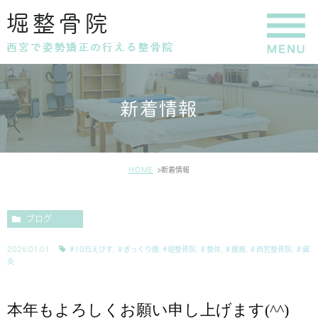
新着情報
HOME
新着情報
ブログ
2026.01.01
#10日えびす
,
＃ぎっくり腰
,
#堀整骨院
,
＃整体
,
＃腰痛
,
＃西宮整骨院
,
＃鍼
灸
本年もよろしくお願い申し上げます(^^)