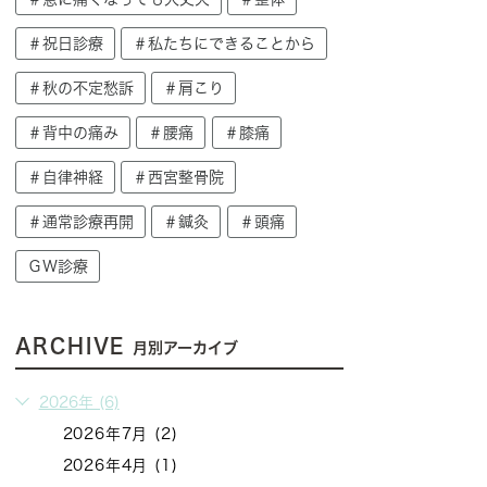
＃祝日診療
＃私たちにできることから
＃秋の不定愁訴
＃肩こり
＃背中の痛み
＃腰痛
＃膝痛
＃自律神経
＃西宮整骨院
＃通常診療再開
＃鍼灸
＃頭痛
ＧＷ診療
ARCHIVE
月別アーカイブ
2026年 (6)
2026年7月 (2)
2026年4月 (1)