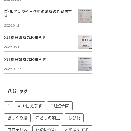
ゴ-ルデンウイ－ク中の診療のご案内で
す
2026.04.14
3月祝日診療のお知らせ
2026.03.10
2月祝日診療のお知らせ
2026.01.28
TAG
タグ
#
#10日えびす
#堀整骨院
ぎっくり腰
こどもの矯正
しびれ
コロナ疲れ
体のゆがみ
体を強くする