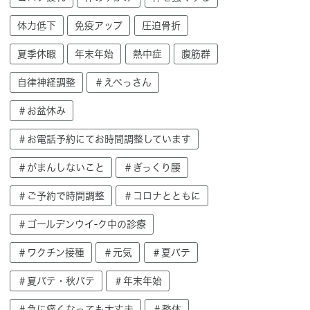
体力低下
免疫アップ
圧迫骨折
夏季休暇
年末年始
熱中症
腹筋群
自律神経調整
＃えべっさん
＃お盆休み
＃お電話予約にてお時間調整しています
＃がまんしないこと
＃ぎっくり腰
＃ご予約で時間調整
＃コロナとともに
＃ゴールデンウイ-ク中の診療
＃ワクチン接種
＃元気
＃夏バテ
＃夏バテ・秋バテ
＃年末年始
＃急に痛くなっても大丈夫
＃整体