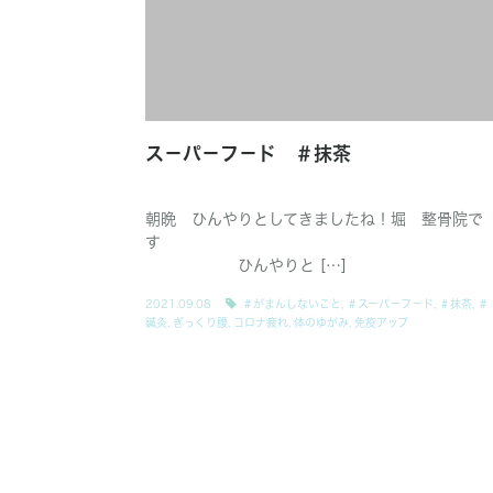
ス－パ－フ－ド ＃抹茶
朝晩 ひんやりとしてきましたね！堀 整骨院で
す
ひんやりと […]
2021.09.08
＃がまんしないこと
,
＃スーパ－フ－ド
,
＃抹茶
,
＃
鍼灸
,
ぎっくり腰
,
コロナ疲れ
,
体のゆがみ
,
免疫アップ