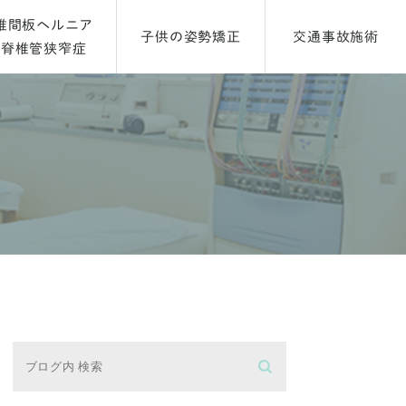
椎間板ヘルニア
子供の姿勢矯正
交通事故施術
脊椎管狭窄症