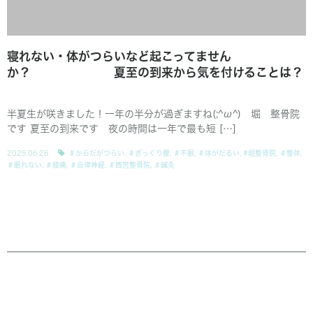
寝れない・体がつらいなど起こってません
か？ 夏至の到来から気を付けることは？
半夏生が咲きました！一年の半分が過ぎますね(;^ω^) 堀 整骨院
です 夏至の到来です 夜の時間は一年で最も短 […]
2025.06.26
＃からだがつらい
,
＃ぎっくり腰
,
＃不眠
,
＃体がだるい
,
#堀整骨院
,
＃整体
,
＃眠れない
,
＃膝痛
,
＃自律神経
,
＃西宮整骨院
,
＃鍼灸