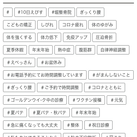
#
#10日えびす
#堀整骨院
ぎっくり腰
こどもの矯正
しびれ
コロナ疲れ
体のゆがみ
体を強くする
体力低下
免疫アップ
圧迫骨折
夏季休暇
年末年始
熱中症
腹筋群
自律神経調整
＃えべっさん
＃お盆休み
＃お電話予約にてお時間調整しています
＃がまんしないこと
＃ぎっくり腰
＃ご予約で時間調整
＃コロナとともに
＃ゴールデンウイ-ク中の診療
＃ワクチン接種
＃元気
＃夏バテ
＃夏バテ・秋バテ
＃年末年始
＃急に痛くなっても大丈夫
＃整体
＃祝日診療