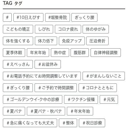
TAG
タグ
#
#10日えびす
#堀整骨院
ぎっくり腰
こどもの矯正
しびれ
コロナ疲れ
体のゆがみ
体を強くする
体力低下
免疫アップ
圧迫骨折
夏季休暇
年末年始
熱中症
腹筋群
自律神経調整
＃えべっさん
＃お盆休み
＃お電話予約にてお時間調整しています
＃がまんしないこと
＃ぎっくり腰
＃ご予約で時間調整
＃コロナとともに
＃ゴールデンウイ-ク中の診療
＃ワクチン接種
＃元気
＃夏バテ
＃夏バテ・秋バテ
＃年末年始
＃急に痛くなっても大丈夫
＃整体
＃祝日診療