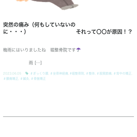
突然の痛み（何もしていないの
に・・・） それって〇〇が原因！？
梅雨にはいりましたね 堀整骨院です
雨 […]
2023.06.05
＃ぎっくり腰
,
＃坐骨神経痛
,
#堀整骨院
,
＃整体
,
＃股関節痛
,
＃背中の矯正
,
＃腰痛矯正
,
＃鍼灸
,
＃骨盤矯正