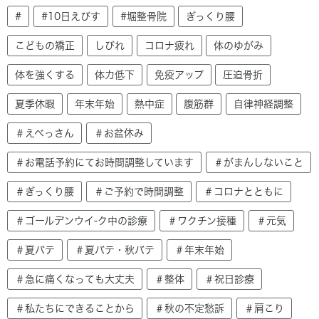
#
#10日えびす
#堀整骨院
ぎっくり腰
こどもの矯正
しびれ
コロナ疲れ
体のゆがみ
体を強くする
体力低下
免疫アップ
圧迫骨折
夏季休暇
年末年始
熱中症
腹筋群
自律神経調整
＃えべっさん
＃お盆休み
＃お電話予約にてお時間調整しています
＃がまんしないこと
＃ぎっくり腰
＃ご予約で時間調整
＃コロナとともに
＃ゴールデンウイ-ク中の診療
＃ワクチン接種
＃元気
＃夏バテ
＃夏バテ・秋バテ
＃年末年始
＃急に痛くなっても大丈夫
＃整体
＃祝日診療
＃私たちにできることから
＃秋の不定愁訴
＃肩こり