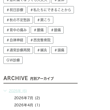
＃祝日診療
＃私たちにできることから
＃秋の不定愁訴
＃肩こり
＃背中の痛み
＃腰痛
＃膝痛
＃自律神経
＃西宮整骨院
＃通常診療再開
＃鍼灸
＃頭痛
ＧＷ診療
ARCHIVE
月別アーカイブ
2026年 (6)
2026年7月 (2)
2026年4月 (1)