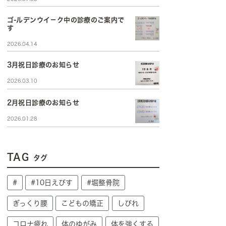
ゴ-ルデンウイ－ク中の診療のご案内で
す
2026.04.14
3月祝日診療のお知らせ
2026.03.10
2月祝日診療のお知らせ
2026.01.28
TAG
タグ
#
#10日えびす
#堀整骨院
ぎっくり腰
こどもの矯正
しびれ
コロナ疲れ
体のゆがみ
体を強くする