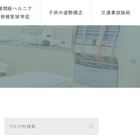
椎間板ヘルニア
子供の姿勢矯正
交通事故施術
脊椎管狭窄症