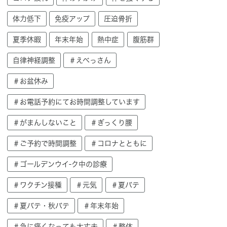
体力低下
免疫アップ
圧迫骨折
夏季休暇
年末年始
熱中症
腹筋群
自律神経調整
＃えべっさん
＃お盆休み
＃お電話予約にてお時間調整しています
＃がまんしないこと
＃ぎっくり腰
＃ご予約で時間調整
＃コロナとともに
＃ゴールデンウイ-ク中の診療
＃ワクチン接種
＃元気
＃夏バテ
＃夏バテ・秋バテ
＃年末年始
＃急に痛くなっても大丈夫
＃整体