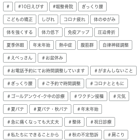
#
#10日えびす
#堀整骨院
ぎっくり腰
こどもの矯正
しびれ
コロナ疲れ
体のゆがみ
体を強くする
体力低下
免疫アップ
圧迫骨折
夏季休暇
年末年始
熱中症
腹筋群
自律神経調整
＃えべっさん
＃お盆休み
＃お電話予約にてお時間調整しています
＃がまんしないこと
＃ぎっくり腰
＃ご予約で時間調整
＃コロナとともに
＃ゴールデンウイ-ク中の診療
＃ワクチン接種
＃元気
＃夏バテ
＃夏バテ・秋バテ
＃年末年始
＃急に痛くなっても大丈夫
＃整体
＃祝日診療
＃私たちにできることから
＃秋の不定愁訴
＃肩こり