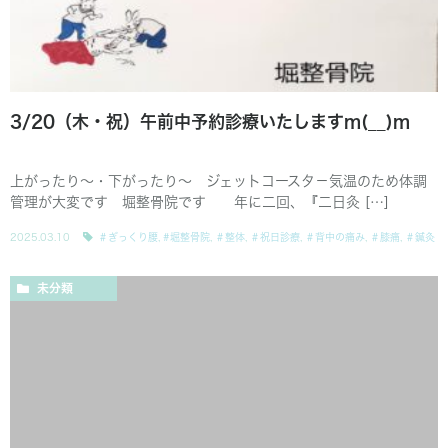
3/20（木・祝）午前中予約診療いたしますm(__)m
上がったり〜・下がったり〜 ジェットコースタ－気温のため体調
管理が大変です 堀整骨院です 年に二回、『二日灸 […]
2025.03.10
＃ぎっくり腰
,
#堀整骨院
,
＃整体
,
＃祝日診療
,
＃背中の痛み
,
＃膝痛
,
＃鍼灸
未分類