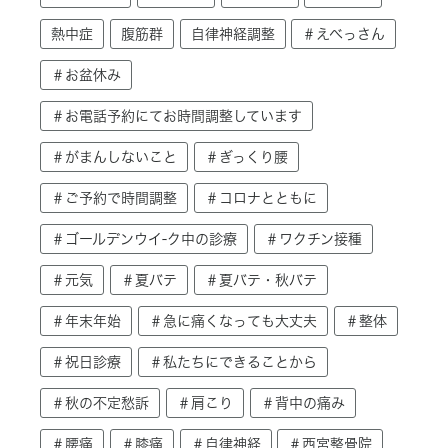
熱中症
腹筋群
自律神経調整
＃えべっさん
＃お盆休み
＃お電話予約にてお時間調整しています
＃がまんしないこと
＃ぎっくり腰
＃ご予約で時間調整
＃コロナとともに
＃ゴールデンウイ-ク中の診療
＃ワクチン接種
＃元気
＃夏バテ
＃夏バテ・秋バテ
＃年末年始
＃急に痛くなっても大丈夫
＃整体
＃祝日診療
＃私たちにできることから
＃秋の不定愁訴
＃肩こり
＃背中の痛み
＃腰痛
＃膝痛
＃自律神経
＃西宮整骨院