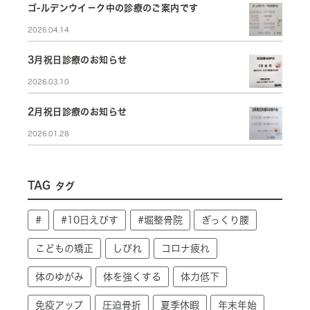
ゴ-ルデンウイ－ク中の診療のご案内です
2026.04.14
3月祝日診療のお知らせ
2026.03.10
2月祝日診療のお知らせ
2026.01.28
TAG
タグ
#
#10日えびす
#堀整骨院
ぎっくり腰
こどもの矯正
しびれ
コロナ疲れ
体のゆがみ
体を強くする
体力低下
免疫アップ
圧迫骨折
夏季休暇
年末年始