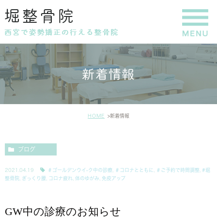
新着情報
HOME
新着情報
ブログ
2021.04.19
＃ゴールデンウイ-ク中の診療
,
＃コロナとともに
,
＃ご予約で時間調整
,
#堀
整骨院
,
ぎっくり腰
,
コロナ疲れ
,
体のゆがみ
,
免疫アップ
GW中の診療のお知らせ