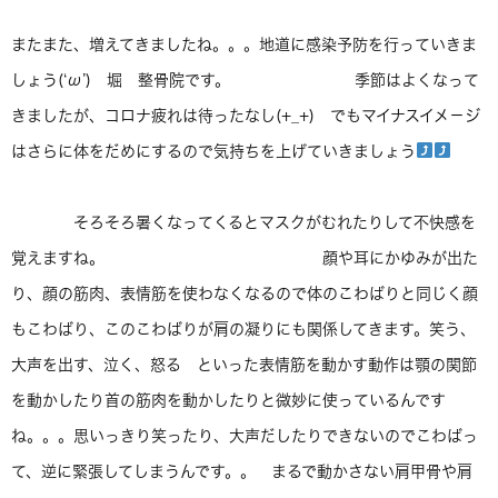
またまた、増えてきましたね。。。地道に感染予防を行っていきま
しょう(‘ω’) 堀 整骨院です。 季節はよくなって
きましたが、コロナ疲れは待ったなし(+_+) でもマイナスイメ－ジ
はさらに体をだめにするので気持ちを上げていきましょう
そろそろ暑くなってくるとマスクがむれたりして不快感を
覚えますね。 顔や耳にかゆみが出た
り、顔の筋肉、表情筋を使わなくなるので体のこわばりと同じく顔
もこわばり、このこわばりが肩の凝りにも関係してきます。笑う、
大声を出す、泣く、怒る といった表情筋を動かす動作は顎の関節
を動かしたり首の筋肉を動かしたりと微妙に使っているんです
ね。。。思いっきり笑ったり、大声だしたりできないのでこわばっ
て、逆に緊張してしまうんです。。 まるで動かさない肩甲骨や肩