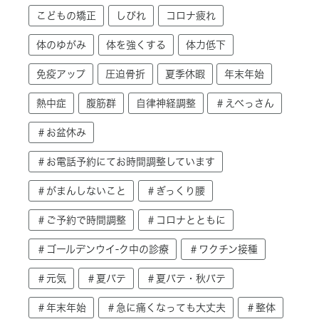
こどもの矯正
しびれ
コロナ疲れ
体のゆがみ
体を強くする
体力低下
免疫アップ
圧迫骨折
夏季休暇
年末年始
熱中症
腹筋群
自律神経調整
＃えべっさん
＃お盆休み
＃お電話予約にてお時間調整しています
＃がまんしないこと
＃ぎっくり腰
＃ご予約で時間調整
＃コロナとともに
＃ゴールデンウイ-ク中の診療
＃ワクチン接種
＃元気
＃夏バテ
＃夏バテ・秋バテ
＃年末年始
＃急に痛くなっても大丈夫
＃整体