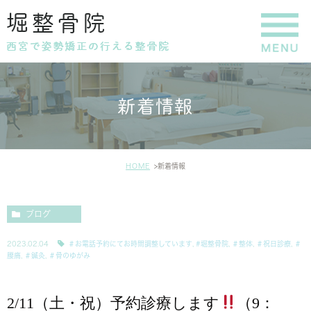
新着情報
HOME
新着情報
ブログ
2023.02.04
＃お電話予約にてお時間調整しています
,
#堀整骨院
,
＃整体
,
＃祝日診療
,
＃
腰痛
,
＃鍼灸
,
＃骨のゆがみ
2/11（土・祝）予約診療します
（9：