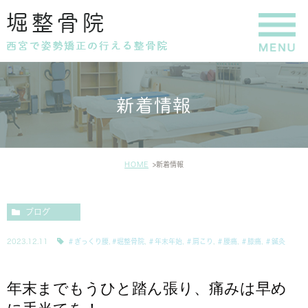
新着情報
HOME
新着情報
ブログ
2023.12.11
＃ぎっくり腰
,
#堀整骨院
,
＃年末年始
,
＃肩こり
,
＃腰痛
,
＃膝痛
,
＃鍼灸
年末までもうひと踏ん張り、痛みは早め