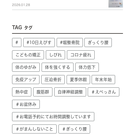
2026.01.28
TAG
タグ
#
#10日えびす
#堀整骨院
ぎっくり腰
こどもの矯正
しびれ
コロナ疲れ
体のゆがみ
体を強くする
体力低下
免疫アップ
圧迫骨折
夏季休暇
年末年始
熱中症
腹筋群
自律神経調整
＃えべっさん
＃お盆休み
＃お電話予約にてお時間調整しています
＃がまんしないこと
＃ぎっくり腰