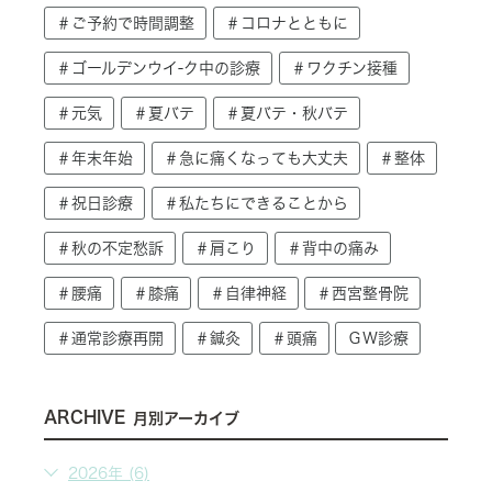
＃ご予約で時間調整
＃コロナとともに
＃ゴールデンウイ-ク中の診療
＃ワクチン接種
＃元気
＃夏バテ
＃夏バテ・秋バテ
＃年末年始
＃急に痛くなっても大丈夫
＃整体
＃祝日診療
＃私たちにできることから
＃秋の不定愁訴
＃肩こり
＃背中の痛み
＃腰痛
＃膝痛
＃自律神経
＃西宮整骨院
＃通常診療再開
＃鍼灸
＃頭痛
ＧＷ診療
ARCHIVE
月別アーカイブ
2026年 (6)