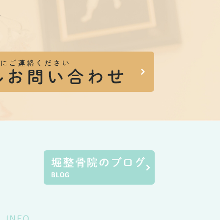
。
INFO