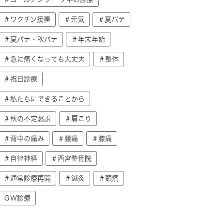
＃ワクチン接種
＃元気
＃夏バテ
＃夏バテ・秋バテ
＃年末年始
＃急に痛くなっても大丈夫
＃整体
＃祝日診療
＃私たちにできることから
＃秋の不定愁訴
＃肩こり
＃背中の痛み
＃腰痛
＃膝痛
＃自律神経
＃西宮整骨院
＃通常診療再開
＃鍼灸
＃頭痛
ＧＷ診療