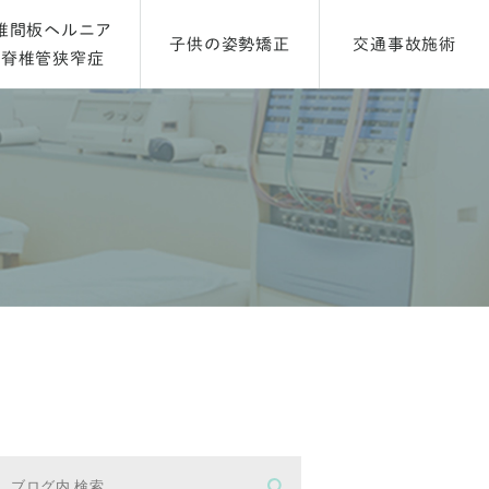
椎間板ヘルニア
子供の姿勢矯正
交通事故施術
脊椎管狭窄症