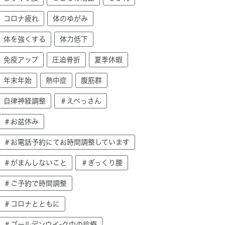
コロナ疲れ
体のゆがみ
体を強くする
体力低下
免疫アップ
圧迫骨折
夏季休暇
年末年始
熱中症
腹筋群
自律神経調整
＃えべっさん
＃お盆休み
＃お電話予約にてお時間調整しています
＃がまんしないこと
＃ぎっくり腰
＃ご予約で時間調整
＃コロナとともに
＃ゴールデンウイ-ク中の診療