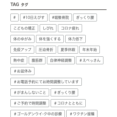
TAG
タグ
#
#10日えびす
#堀整骨院
ぎっくり腰
こどもの矯正
しびれ
コロナ疲れ
体のゆがみ
体を強くする
体力低下
免疫アップ
圧迫骨折
夏季休暇
年末年始
熱中症
腹筋群
自律神経調整
＃えべっさん
＃お盆休み
＃お電話予約にてお時間調整しています
＃がまんしないこと
＃ぎっくり腰
＃ご予約で時間調整
＃コロナとともに
＃ゴールデンウイ-ク中の診療
＃ワクチン接種