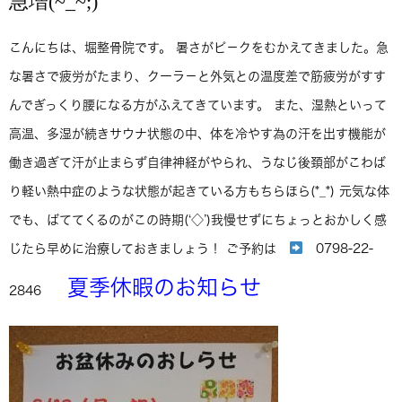
急増(~_~;)
こんにちは、堀整骨院です。 暑さがピ－クをむかえてきました。急
な暑さで疲労がたまり、クーラ－と外気との温度差で筋疲労がすす
んでぎっくり腰になる方がふえてきています。 また、湿熱といって
高温、多湿が続きサウナ状態の中、体を冷やす為の汗を出す機能が
働き過ぎて汗が止まらず自律神経がやられ、うなじ後頚部がこわば
り軽い熱中症のような状態が起きている方もちらほら(*_*) 元気な体
でも、ばててくるのがこの時期(‘◇’)我慢せずにちょっとおかしく感
じたら早めに治療しておきましょう！ ご予約は
0798-22-
夏季休暇のお知らせ
2846