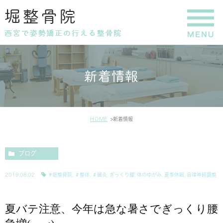
新着情報
HOME
新着情報
ブログ
2019.08.02
#堀整骨院
,
＃整体
,
＃鍼灸
,
ぎっくり腰
,
体のゆがみ
,
夏季休暇
,
自律神経調整
夏バテ注意、今年は急な暑さでぎっくり腰