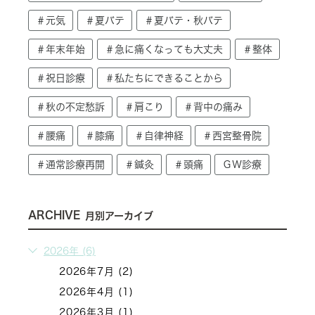
＃元気
＃夏バテ
＃夏バテ・秋バテ
＃年末年始
＃急に痛くなっても大丈夫
＃整体
＃祝日診療
＃私たちにできることから
＃秋の不定愁訴
＃肩こり
＃背中の痛み
＃腰痛
＃膝痛
＃自律神経
＃西宮整骨院
＃通常診療再開
＃鍼灸
＃頭痛
ＧＷ診療
ARCHIVE
月別アーカイブ
2026年 (6)
2026年7月 (2)
2026年4月 (1)
2026年3月 (1)