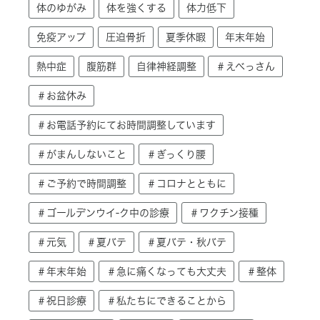
体のゆがみ
体を強くする
体力低下
免疫アップ
圧迫骨折
夏季休暇
年末年始
熱中症
腹筋群
自律神経調整
＃えべっさん
＃お盆休み
＃お電話予約にてお時間調整しています
＃がまんしないこと
＃ぎっくり腰
＃ご予約で時間調整
＃コロナとともに
＃ゴールデンウイ-ク中の診療
＃ワクチン接種
＃元気
＃夏バテ
＃夏バテ・秋バテ
＃年末年始
＃急に痛くなっても大丈夫
＃整体
＃祝日診療
＃私たちにできることから