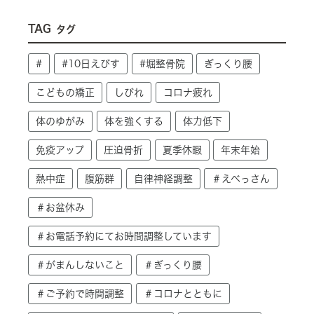
TAG
タグ
#
#10日えびす
#堀整骨院
ぎっくり腰
こどもの矯正
しびれ
コロナ疲れ
体のゆがみ
体を強くする
体力低下
免疫アップ
圧迫骨折
夏季休暇
年末年始
熱中症
腹筋群
自律神経調整
＃えべっさん
＃お盆休み
＃お電話予約にてお時間調整しています
＃がまんしないこと
＃ぎっくり腰
＃ご予約で時間調整
＃コロナとともに