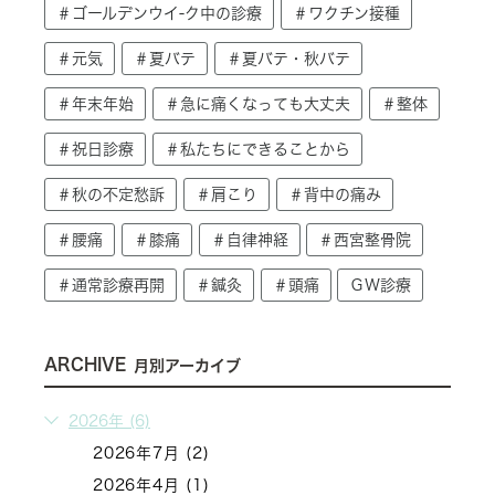
＃ゴールデンウイ-ク中の診療
＃ワクチン接種
＃元気
＃夏バテ
＃夏バテ・秋バテ
＃年末年始
＃急に痛くなっても大丈夫
＃整体
＃祝日診療
＃私たちにできることから
＃秋の不定愁訴
＃肩こり
＃背中の痛み
＃腰痛
＃膝痛
＃自律神経
＃西宮整骨院
＃通常診療再開
＃鍼灸
＃頭痛
ＧＷ診療
ARCHIVE
月別アーカイブ
2026年 (6)
2026年7月 (2)
2026年4月 (1)