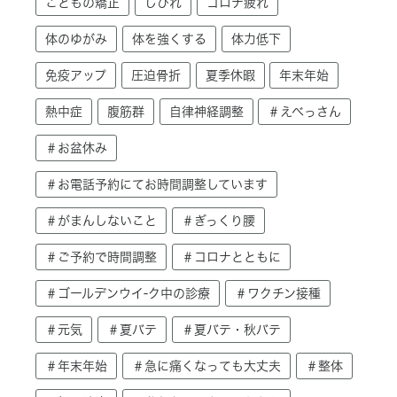
こどもの矯正
しびれ
コロナ疲れ
体のゆがみ
体を強くする
体力低下
免疫アップ
圧迫骨折
夏季休暇
年末年始
熱中症
腹筋群
自律神経調整
＃えべっさん
＃お盆休み
＃お電話予約にてお時間調整しています
＃がまんしないこと
＃ぎっくり腰
＃ご予約で時間調整
＃コロナとともに
＃ゴールデンウイ-ク中の診療
＃ワクチン接種
＃元気
＃夏バテ
＃夏バテ・秋バテ
＃年末年始
＃急に痛くなっても大丈夫
＃整体