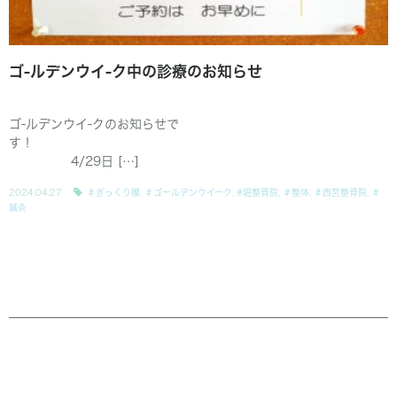
ゴ-ルデンウイ-ク中の診療のお知らせ
ゴ-ルデンウイ-クのお知らせで
す！
4/29日 […]
2024.04.27
＃ぎっくり腰
,
＃ゴールデンウイーク
,
#堀整骨院
,
＃整体
,
＃西宮整骨院
,
＃
鍼灸