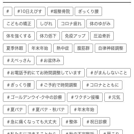
#
#10日えびす
#堀整骨院
ぎっくり腰
こどもの矯正
しびれ
コロナ疲れ
体のゆがみ
体を強くする
体力低下
免疫アップ
圧迫骨折
夏季休暇
年末年始
熱中症
腹筋群
自律神経調整
＃えべっさん
＃お盆休み
＃お電話予約にてお時間調整しています
＃がまんしないこと
＃ぎっくり腰
＃ご予約で時間調整
＃コロナとともに
＃ゴールデンウイ-ク中の診療
＃ワクチン接種
＃元気
＃夏バテ
＃夏バテ・秋バテ
＃年末年始
＃急に痛くなっても大丈夫
＃整体
＃祝日診療
＃私たちにできることから
＃秋の不定愁訴
＃肩こり