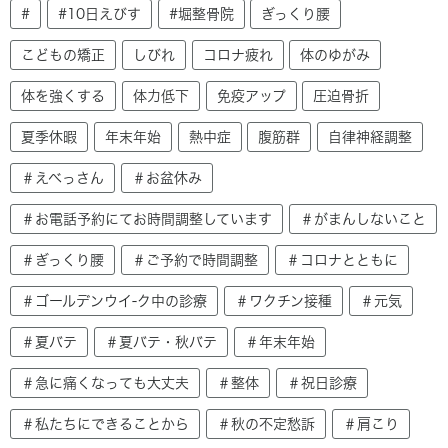
#
#10日えびす
#堀整骨院
ぎっくり腰
こどもの矯正
しびれ
コロナ疲れ
体のゆがみ
体を強くする
体力低下
免疫アップ
圧迫骨折
夏季休暇
年末年始
熱中症
腹筋群
自律神経調整
＃えべっさん
＃お盆休み
＃お電話予約にてお時間調整しています
＃がまんしないこと
＃ぎっくり腰
＃ご予約で時間調整
＃コロナとともに
＃ゴールデンウイ-ク中の診療
＃ワクチン接種
＃元気
＃夏バテ
＃夏バテ・秋バテ
＃年末年始
＃急に痛くなっても大丈夫
＃整体
＃祝日診療
＃私たちにできることから
＃秋の不定愁訴
＃肩こり