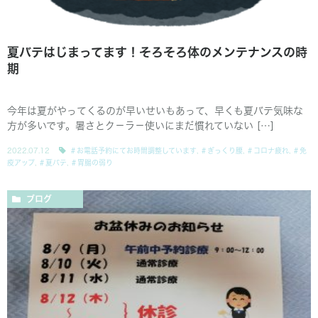
夏バテはじまってます！そろそろ体のメンテナンスの時
期
今年は夏がやってくるのが早いせいもあって、早くも夏バテ気味な
方が多いです。暑さとク－ラ－使いにまだ慣れていない […]
2022.07.12
＃お電話予約にてお時間調整しています
,
＃ぎっくり腰
,
＃コロナ疲れ
,
＃免
疫アップ
,
＃夏バテ
,
＃胃腸の弱り
ブログ