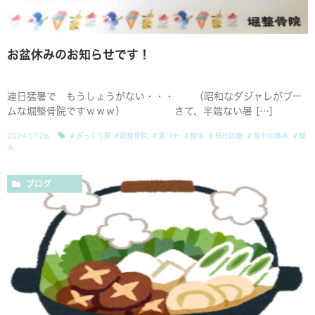
お盆休みのお知らせです！
連日猛暑で もうしょうがない・・・ （昭和なダジャレがブー
ムな堀整骨院ですｗｗｗ） さて、半端ない暑 […]
2024.07.26
＃ぎっくり腰
,
#堀整骨院
,
＃夏バテ
,
＃整体
,
＃祝日診療
,
＃背中の痛み
,
＃鍼
灸
ブログ