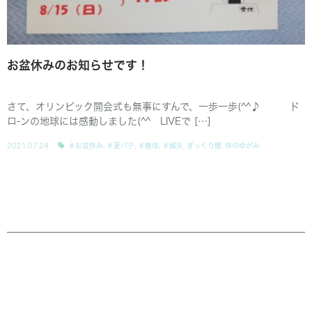
お盆休みのお知らせです！
さて、オリンピック開会式も無事にすんで、一歩一歩(^^♪ ド
ロ-ンの地球には感動しました(^^ LIVEで […]
2021.07.24
＃お盆休み
,
＃夏バテ
,
＃整体
,
＃鍼灸
,
ぎっくり腰
,
体のゆがみ