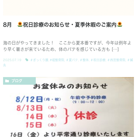
8月
祝日診療のお知らせ・夏季休暇のご案内
海の日がやってきました！ ここから夏本番ですが、今年は例年よ
り早く暑さが来ているため、体のバテを感じている方も […]
2025.07.19
＃ぎっくり腰
,
#堀整骨院
,
＃夏バテ
,
＃整体
,
＃祝日診療
,
＃西宮整骨院
,
＃鍼
灸
ブログ