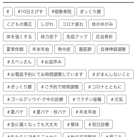
#
#10日えびす
#堀整骨院
ぎっくり腰
こどもの矯正
しびれ
コロナ疲れ
体のゆがみ
体を強くする
体力低下
免疫アップ
圧迫骨折
夏季休暇
年末年始
熱中症
腹筋群
自律神経調整
＃えべっさん
＃お盆休み
＃お電話予約にてお時間調整しています
＃がまんしないこと
＃ぎっくり腰
＃ご予約で時間調整
＃コロナとともに
＃ゴールデンウイ-ク中の診療
＃ワクチン接種
＃元気
＃夏バテ
＃夏バテ・秋バテ
＃年末年始
＃急に痛くなっても大丈夫
＃整体
＃祝日診療
＃私たちにできることから
＃秋の不定愁訴
＃肩こり