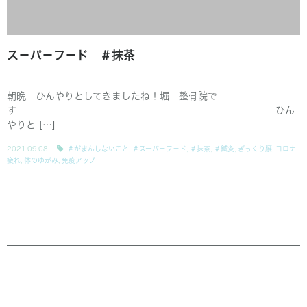
ス－パ－フ－ド ＃抹茶
朝晩 ひんやりとしてきましたね！堀 整骨院で
す ひん
やりと […]
2021.09.08
＃がまんしないこと
,
＃スーパ－フ－ド
,
＃抹茶
,
＃鍼灸
,
ぎっくり腰
,
コロナ
疲れ
,
体のゆがみ
,
免疫アップ