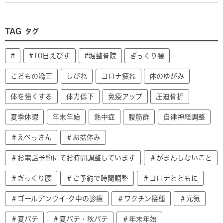
TAG
タグ
#
#10日えびす
#堀整骨院
ぎっくり腰
こどもの矯正
しびれ
コロナ疲れ
体のゆがみ
体を強くする
体力低下
免疫アップ
圧迫骨折
夏季休暇
年末年始
熱中症
腹筋群
自律神経調整
＃えべっさん
＃お盆休み
＃お電話予約にてお時間調整しています
＃がまんしないこと
＃ぎっくり腰
＃ご予約で時間調整
＃コロナとともに
＃ゴールデンウイ-ク中の診療
＃ワクチン接種
＃元気
＃夏バテ
＃夏バテ・秋バテ
＃年末年始