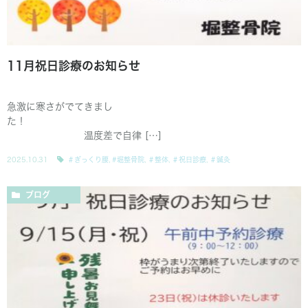
11月祝日診療のお知らせ
急激に寒さがでてきまし
た！
温度差で自律 […]
2025.10.31
＃ぎっくり腰
,
#堀整骨院
,
＃整体
,
＃祝日診療
,
＃鍼灸
ブログ