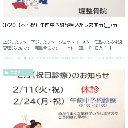
3/20（木・祝）午前中予約診療いたしますm(__)m
上がったり〜・下がったり〜 ジェットコースタ－気温のため体調
管理が大変です 堀整骨院です 年に二回、『二日灸 […]
2025.03.10
＃ぎっくり腰
,
#堀整骨院
,
＃整体
,
＃祝日診療
,
＃背中の痛み
,
＃膝痛
,
＃鍼灸
ブログ