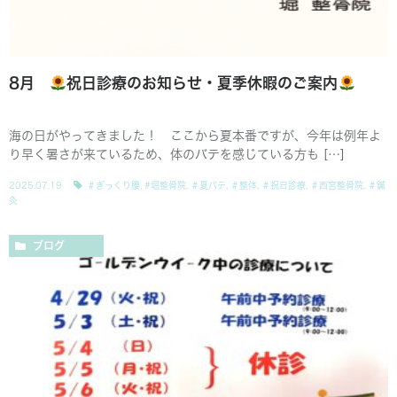
8月
祝日診療のお知らせ・夏季休暇のご案内
海の日がやってきました！ ここから夏本番ですが、今年は例年よ
り早く暑さが来ているため、体のバテを感じている方も […]
2025.07.19
＃ぎっくり腰
,
#堀整骨院
,
＃夏バテ
,
＃整体
,
＃祝日診療
,
＃西宮整骨院
,
＃鍼
灸
ブログ