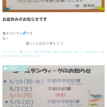
お盆休みのお知らせです
暑さマシマシ
です
ね！
暑いことばかり考え […]
2026.07.25
＃ぎっくり腰
,
#堀整骨院
,
＃整体
,
＃祝日診療
,
＃肩こり
,
＃背中の痛み
,
＃膝
痛
,
＃自律神経
,
＃西宮整骨院
,
＃鍼灸
ブログ