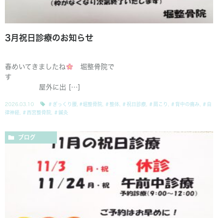
3月祝日診療のお知らせ
春めいてきましたね
堀整骨院で
す
屋外に出 […]
2026.03.10
＃ぎっくり腰
,
#堀整骨院
,
＃整体
,
＃祝日診療
,
＃肩こり
,
＃背中の痛み
,
＃自
律神経
,
＃西宮整骨院
,
＃鍼灸
ブログ