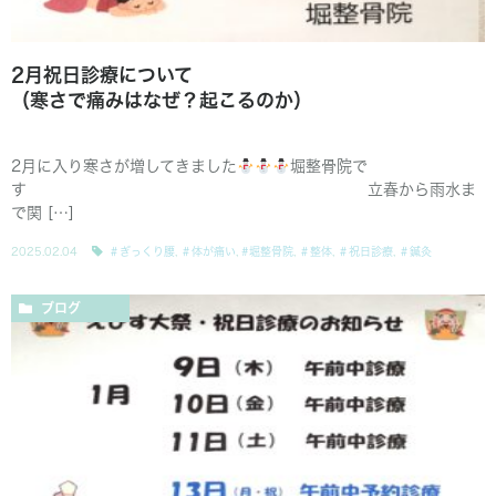
2月祝日診療について
（寒さで痛みはなぜ？起こるのか）
2月に入り寒さが増してきました
堀整骨院で
す 立春から雨水ま
で関 […]
2025.02.04
＃ぎっくり腰
,
＃体が痛い
,
#堀整骨院
,
＃整体
,
＃祝日診療
,
＃鍼灸
ブログ