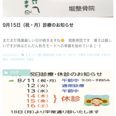
9月15日（祝・月）診療のお知らせ
まだまだ残暑厳しい日が続きますね
堀整骨院です 暑さは厳し
いですが体はだんだん秋冬モ－ドへの準備を始めていま […]
2025.09.01
＃ぎっくり腰
,
#堀整骨院
,
＃夏バテ・秋バテ
,
＃整体
,
＃祝日診療
,
＃背中の
痛み
,
＃西宮整骨院
,
＃鍼灸
ブログ