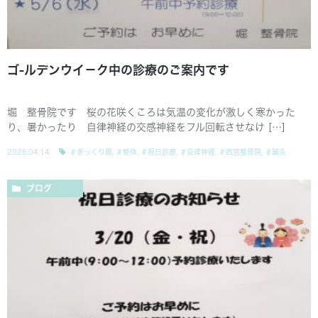
ゴ-ルデンウイ－ク中の診療のご案内です
堀 整骨院です 桜の花咲くころは気温の変化が激しく寒かった
り、暑かったり 自律神経の交感神経をフル回転させなけ […]
2026.04.14
＃ぎっくり腰
,
＃整体
,
＃祝日診療
,
＃自律神経
,
＃西宮整骨院
,
＃鍼灸
ブログ