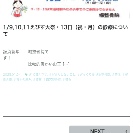
1/9,10,11えびす大祭・13日（祝・月）の診療につい
て
謹賀新年 堀整骨院で
す！
比較的暖かいお正 […]
2025.01.04
#10日えびす
,
＃がまんしないこと
,
＃ぎっくり腰
,
#堀整骨院
,
＃整体
,
＃祝
日診療
,
＃背中の痛み
,
＃膝痛
,
＃西宮整骨院
,
＃鍼灸
NEXT