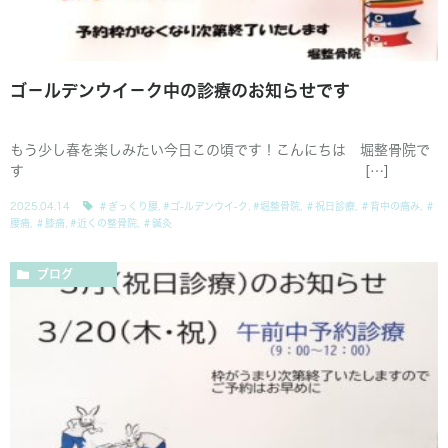
ゴ－ルデンウイ－ク中の診療のお知らせです
もう少し春を楽しみたい今日この頃です！こんにちは 堀整骨院で
す […]
2025.04.14
＃ぎっくり腰
,
#ゴ-ルデンウイ-ク
,
#堀整骨院
,
＃祝日診療
,
＃背中の痛み
,
＃
腰痛
,
＃膝痛
,
#近くの整骨院
,
＃鍼灸
ブログ