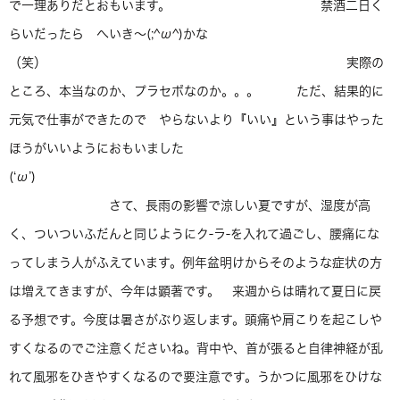
で一理ありだとおもいます。 禁酒二日く
らいだったら へいき～(;^ω^)かな
（笑） 実際の
ところ、本当なのか、プラセボなのか。。。 ただ、結果的に
元気で仕事ができたので やらないより『いい』という事はやった
ほうがいいようにおもいました
(‘ω’)
さて、長雨の影響で涼しい夏ですが、湿度が高
く、ついついふだんと同じようにク-ラ-を入れて過ごし、腰痛にな
ってしまう人がふえています。例年盆明けからそのような症状の方
は増えてきますが、今年は顕著です。 来週からは晴れて夏日に戻
る予想です。今度は暑さがぶり返します。頭痛や肩こりを起こしや
すくなるのでご注意くださいね。背中や、首が張ると自律神経が乱
れて風邪をひきやすくなるので要注意です。うかつに風邪をひけな