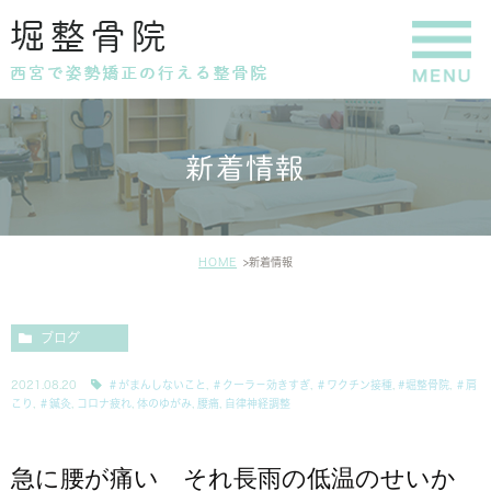
新着情報
HOME
新着情報
ブログ
2021.08.20
＃がまんしないこと
,
＃クーラ－効きすぎ
,
＃ワクチン接種
,
#堀整骨院
,
＃肩
こり
,
＃鍼灸
,
コロナ疲れ
,
体のゆがみ
,
腰痛
,
自律神経調整
急に腰が痛い それ長雨の低温のせいか