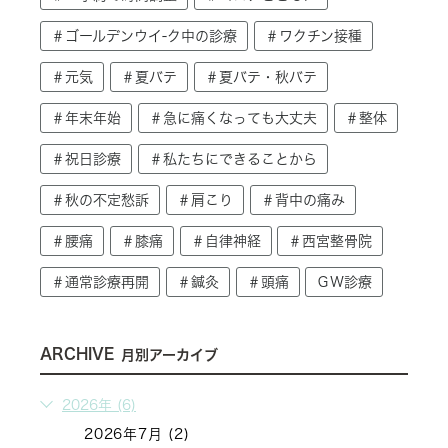
＃ゴールデンウイ-ク中の診療
＃ワクチン接種
＃元気
＃夏バテ
＃夏バテ・秋バテ
＃年末年始
＃急に痛くなっても大丈夫
＃整体
＃祝日診療
＃私たちにできることから
＃秋の不定愁訴
＃肩こり
＃背中の痛み
＃腰痛
＃膝痛
＃自律神経
＃西宮整骨院
＃通常診療再開
＃鍼灸
＃頭痛
ＧＷ診療
ARCHIVE
月別アーカイブ
2026年 (6)
2026年7月 (2)