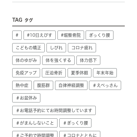
TAG
タグ
#
#10日えびす
#堀整骨院
ぎっくり腰
こどもの矯正
しびれ
コロナ疲れ
体のゆがみ
体を強くする
体力低下
免疫アップ
圧迫骨折
夏季休暇
年末年始
熱中症
腹筋群
自律神経調整
＃えべっさん
＃お盆休み
＃お電話予約にてお時間調整しています
＃がまんしないこと
＃ぎっくり腰
＃ご予約で時間調整
＃コロナとともに