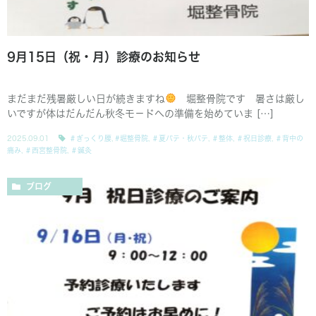
9月15日（祝・月）診療のお知らせ
まだまだ残暑厳しい日が続きますね
堀整骨院です 暑さは厳し
いですが体はだんだん秋冬モ－ドへの準備を始めていま […]
2025.09.01
＃ぎっくり腰
,
#堀整骨院
,
＃夏バテ・秋バテ
,
＃整体
,
＃祝日診療
,
＃背中の
痛み
,
＃西宮整骨院
,
＃鍼灸
ブログ