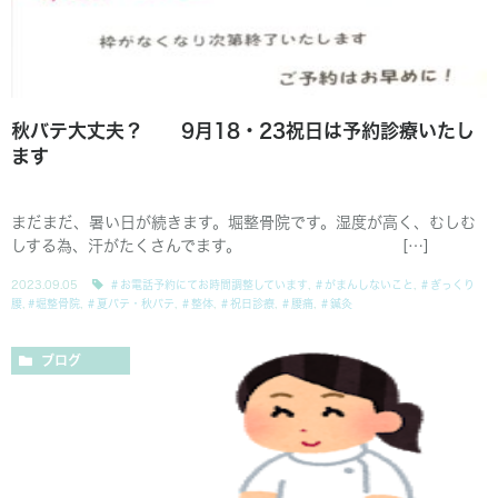
秋バテ大丈夫？ 9月18・23祝日は予約診療いたし
ます
まだまだ、暑い日が続きます。堀整骨院です。湿度が高く、むしむ
しする為、汗がたくさんでます。 […]
2023.09.05
＃お電話予約にてお時間調整しています
,
＃がまんしないこと
,
＃ぎっくり
腰
,
#堀整骨院
,
＃夏バテ・秋バテ
,
＃整体
,
＃祝日診療
,
＃腰痛
,
＃鍼灸
ブログ