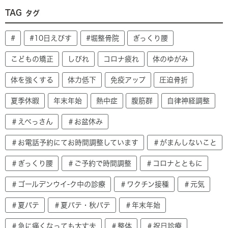
TAG
タグ
#
#10日えびす
#堀整骨院
ぎっくり腰
こどもの矯正
しびれ
コロナ疲れ
体のゆがみ
体を強くする
体力低下
免疫アップ
圧迫骨折
夏季休暇
年末年始
熱中症
腹筋群
自律神経調整
＃えべっさん
＃お盆休み
＃お電話予約にてお時間調整しています
＃がまんしないこと
＃ぎっくり腰
＃ご予約で時間調整
＃コロナとともに
＃ゴールデンウイ-ク中の診療
＃ワクチン接種
＃元気
＃夏バテ
＃夏バテ・秋バテ
＃年末年始
＃急に痛くなっても大丈夫
＃整体
＃祝日診療