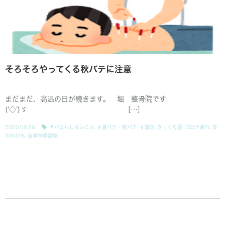
そろそろやってくる秋バテに注意
まだまだ、高温の日が続きます。 堀 整骨院です
(‘◇’)ゞ […]
2020.08.26
＃がまんしないこと
,
＃夏バテ・秋バテ
,
＃鍼灸
,
ぎっくり腰
,
コロナ疲れ
,
体
のゆがみ
,
自律神経調整