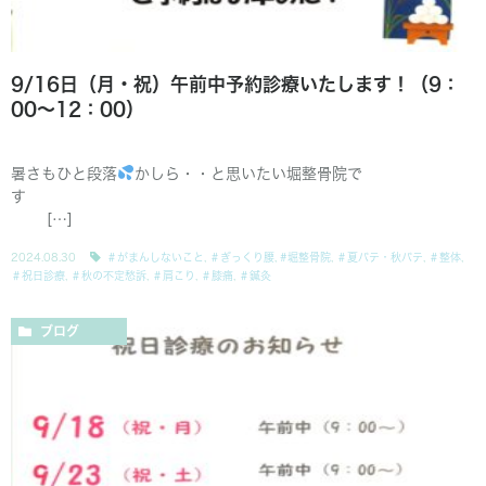
9/16日（月・祝）午前中予約診療いたします！（9：
00〜12：00）
暑さもひと段落
かしら・・と思いたい堀整骨院で
す
[…]
2024.08.30
＃がまんしないこと
,
＃ぎっくり腰
,
#堀整骨院
,
＃夏バテ・秋バテ
,
＃整体
,
＃祝日診療
,
＃秋の不定愁訴
,
＃肩こり
,
＃膝痛
,
＃鍼灸
ブログ