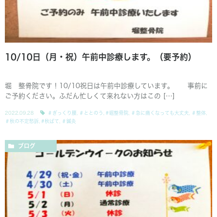
10/10日（月・祝）午前中診療します。（要予約）
堀 整骨院です！10/10祝日は午前中診療しています。 事前に
ご予約ください。ふだん忙しくて来れない方はこの […]
2022.09.28
＃ぎっくり腰
,
＃ととのう
,
#堀整骨院
,
＃急に痛くなっても大丈夫
,
＃整体
,
＃秋の不定愁訴
,
#秋ばて
,
＃鍼灸
ブログ