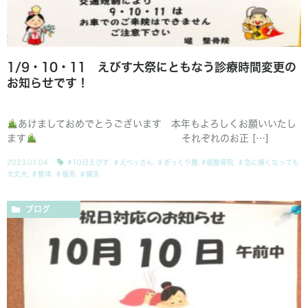
1/9・10・11 えびす大祭にともなう診療時間変更の
お知らせです！
あけましておめでとうございます 本年もよろしくお願いいたし
ます
それぞれのお正 […]
2023.01.04
#10日えびす
,
＃えべっさん
,
＃ぎっくり腰
,
#堀整骨院
,
＃急に痛くなっても
大丈夫
,
＃整体
,
＃福男
,
＃鍼灸
ブログ