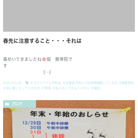
春先に注意すること・・・それは
春めいてきましたね
堀 整骨院で
す
[…]
2022.03.05
＃ウクライナに平和を
,
＃お電話予約にてお時間調整しています
,
#堀整骨院
,
＃急に痛くなっても大丈夫
,
＃整体
,
＃私たちにできることから
,
＃鍼灸
ブログ