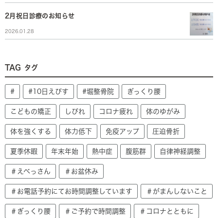
2月祝日診療のお知らせ
2026.01.28
TAG
タグ
#
#10日えびす
#堀整骨院
ぎっくり腰
こどもの矯正
しびれ
コロナ疲れ
体のゆがみ
体を強くする
体力低下
免疫アップ
圧迫骨折
夏季休暇
年末年始
熱中症
腹筋群
自律神経調整
＃えべっさん
＃お盆休み
＃お電話予約にてお時間調整しています
＃がまんしないこと
＃ぎっくり腰
＃ご予約で時間調整
＃コロナとともに