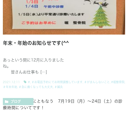
年末・年始のお知らせです(^^
あっという間に12月に入りました
ね。
皆さんお仕事も […]
2021.12.11
#
,
＃お電話予約にてお時間調整しています
,
＃がまんしないこと
,
#堀整骨院
,
＃年末年始
,
＃急に痛くなっても大丈夫
,
＃鍼灸
ブログ