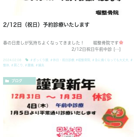
2/12日（祝日）予約診療いたします
春の日差しが気持ちよくなってきました！ 堀整骨院です
2/12日祝日午前中診 […]
2024.02.08
＃ぎっくり腰
,
＃休日・祝日診療
,
#堀整骨院
,
＃急に痛くなっても大丈夫
,
＃
整体
,
＃肩こり
,
＃腰痛
,
＃鍼灸
ブログ