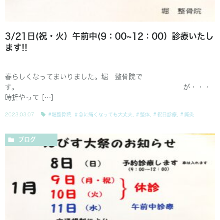
3/21日(祝・火）午前中(9：00~12：00）診療いたし
ます!!
春らしくなってまいりました。堀 整骨院で
す。 が・・・
時折やって […]
2023.03.07
#堀整骨院
,
＃急に痛くなっても大丈夫
,
＃整体
,
＃祝日診療
,
＃鍼灸
ブログ