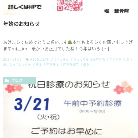
年始のお知らせ
あけましておめでとうございます
本年もよろしくお願い申し上げ
ますm(__)m 暖かいお正月でしたね！今年はいろ […]
2024.01.03
#10日えびす
,
＃えべっさん
,
＃ぎっくり腰
,
#堀整骨院
,
＃年末年始
,
＃急に
痛くなっても大丈夫
,
＃整体
,
＃西宮整体
,
＃西宮整骨院
,
＃鍼灸
ブログ