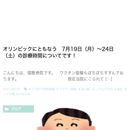
オリンピックにともなう 7月19日（月）～24日
（土）の診療時間についてです！
こんにちは、堀整骨院です。 ワクチン接種もぼちぼちすすんでお
ります。 現在当院にこられて […]
2021.06.29
＃ご予約で時間調整
,
＃ワクチン接種
,
＃急に痛くなっても大丈夫
,
＃鍼灸
,
ぎ
っくり腰
,
体のゆがみ
ブログ