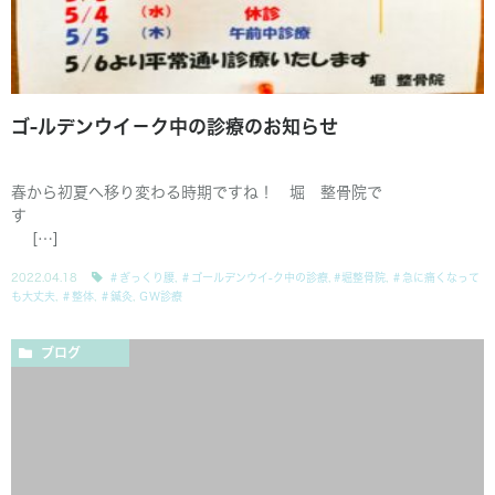
ゴ-ルデンウイ－ク中の診療のお知らせ
春から初夏へ移り変わる時期ですね！ 堀 整骨院で
す
[…]
2022.04.18
＃ぎっくり腰
,
＃ゴールデンウイ-ク中の診療
,
#堀整骨院
,
＃急に痛くなって
も大丈夫
,
＃整体
,
＃鍼灸
,
ＧＷ診療
ブログ