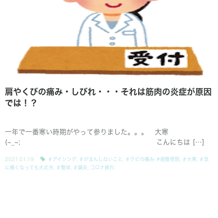
肩やくびの痛み・しびれ・・・それは筋肉の炎症が原因
では！？
一年で一番寒い時期がやって参りました。。。 大寒
(~_~; こんにちは […]
2021.01.19
＃アイシング
,
＃がまんしないこと
,
＃クビの痛み
,
#堀整骨院
,
＃大寒
,
＃急
に痛くなっても大丈夫
,
＃整体
,
＃鍼灸
,
コロナ疲れ