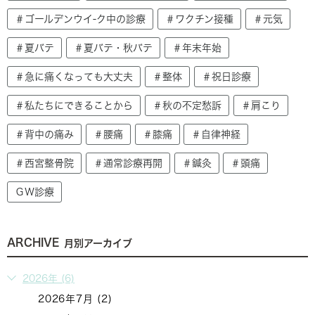
＃ゴールデンウイ-ク中の診療
＃ワクチン接種
＃元気
＃夏バテ
＃夏バテ・秋バテ
＃年末年始
＃急に痛くなっても大丈夫
＃整体
＃祝日診療
＃私たちにできることから
＃秋の不定愁訴
＃肩こり
＃背中の痛み
＃腰痛
＃膝痛
＃自律神経
＃西宮整骨院
＃通常診療再開
＃鍼灸
＃頭痛
ＧＷ診療
ARCHIVE
月別アーカイブ
2026年 (6)
2026年7月 (2)